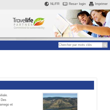
NL/FR
Resa+
login
Imprimer
liale.
. Des
Lamego et