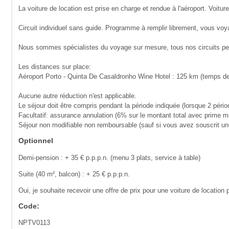
La voiture de location est prise en charge et rendue à l'aéroport. Voitu
Circuit individuel sans guide. Programme à remplir librement, vous voy
Nous sommes spécialistes du voyage sur mesure, tous nos circuits peuv
Les distances sur place:
Aéroport Porto - Quinta De Casaldronho Wine Hotel : 125 km (temps de 
Aucune autre réduction n'est applicable.
Le séjour doit être compris pendant la période indiquée (lorsque 2 pério
Facultatif: assurance annulation (6% sur le montant total avec prime m
Séjour non modifiable non remboursable (sauf si vous avez souscrit u
Optionnel
Demi-pension : + 35 € p.p.p.n. (menu 3 plats, service à table)
Suite (40 m², balcon) : + 25 € p.p.p.n.
Oui, je souhaite recevoir une offre de prix pour une voiture de location
Code:
NPTV0113