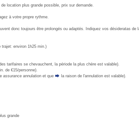
re de location plus grande possible, prix sur demande.
agez à votre propre rythme.
ent donc toujours être prolongés ou adaptés. Indiquez vos désideratas de la
trajet: environ 1h25 min.)
des tarifaires se chevauchent, la période la plus chère est valable).
in. de €15/personne).
ne assurance annulation et que
la raison de l'annulation
est valable).
 plus grande