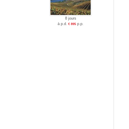
8 jours
à p.d.
p.p.
€ 895