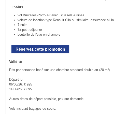
Inclus
vol Bruxelles-Porto a/r avec Brussels Airlines
voiture de location type Renault Clio ou similaire, assurance all-in
7 nuits
7x petit déjeuner
bouteille de l'eau en chambre
Réservez cette promotion
Validité
Prix par personne basé sur une chambre standard double art (20 m²).
Départ le
06/06/26: € 925
11/06/26: € 895
Autres dates de départ possible, prix sur demande.
Vols incluant bagages de soute.