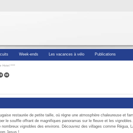
rcuits
Week-ends
Les vacances à vélo
Publications
 Hotel ****
gaise restaurée de petite taille, où règne une atmosphère chaleureuse et fami
 le souffle offrant de magnifiques panoramas sur le fleuve et les vignobles
 de nombreux vignobles des environs. Découvrez des villages comme Régua, 
 Bom Jesus !