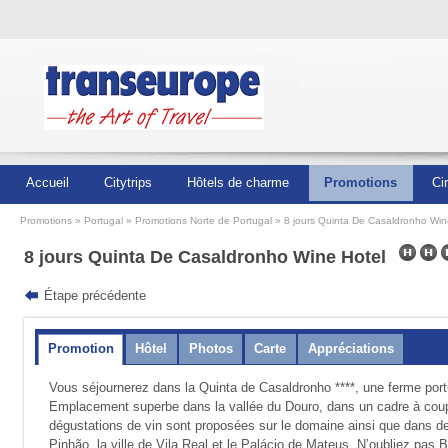
Accueil
Citytrips
Hôtels de charme
Promotions
Ci
Promotions
Portugal
Promotions Norte de Portugal
8 jours Quinta De Casaldronho Wine
8 jours Quinta De Casaldronho Wine Hotel
Étape précédente
Promotion
Hôtel
Photos
Carte
Appréciations
Vous séjournerez dans la Quinta de Casaldronho ****, une ferme portu
Emplacement superbe dans la vallée du Douro, dans un cadre à couper
dégustations de vin sont proposées sur le domaine ainsi que dans
Pinhão, la ville de Vila Real et le Palácio de Mateus. N’oubliez pas