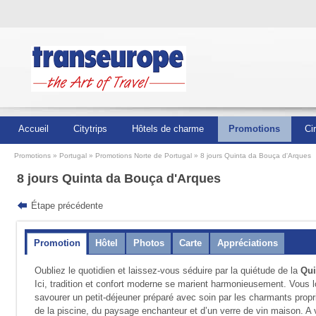
Accueil
Citytrips
Hôtels de charme
Promotions
Ci
Promotions
Portugal
Promotions Norte de Portugal
8 jours Quinta da Bouça d'Arques
8 jours Quinta da Bouça d'Arques
Étape précédente
Promotion
Hôtel
Photos
Carte
Appréciations
Oubliez le quotidien et laissez-vous séduire par la quiétude de la
Qui
Ici, tradition et confort moderne se marient harmonieusement. Vous 
savourer un petit-déjeuner préparé avec soin par les charmants propr
de la piscine, du paysage enchanteur et d’un verre de vin maison. A v