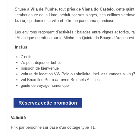
Située à
Vila de Punhe,
tout
près de Viana do Castelo,
cette quint
l’embouchure de la Lima, séduit par ses plages, ses collines verdoy
Luzia
, qui domine la ville et offre un panorama grandiose.
Les environs regorgent d’activités : balades entre vignes et forêts, 
l’Atlantique ou rafting sur le Minho. La Quinta da Bouça d’Arques es
Inclus
7 nuits
7x petit déjeuner buffet
boisson de bienvenue
voiture de location VW Polo ou similaire, incl. assurances all-in (
vol Bruxelles-Porto a/r avec Brussels Airlines
guide de voyage numérique
Réservez cette promotion
Validité
Prix par personne sur base d'un cottage type T1.