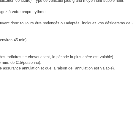
f indication contraire). Type de véhicule plus grand moyennant supplément.
agez à votre propre rythme.
ent donc toujours être prolongés ou adaptés. Indiquez vos désideratas de la
environ 45 min).
des tarifaires se chevauchent, la période la plus chère est valable).
e min. de €15/personne).
assurance annulation et que la raison de l'annulation est valable).