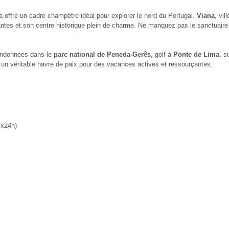
a offre un cadre champêtre idéal pour explorer le nord du Portugal.
Viana
, vil
antes et son centre historique plein de charme. Ne manquez pas le sanctuair
randonnées dans le
parc national de Peneda-Gerês
, golf à
Ponte de Lima
, s
t un véritable havre de paix pour des vacances actives et ressourçantes.
7x24h)