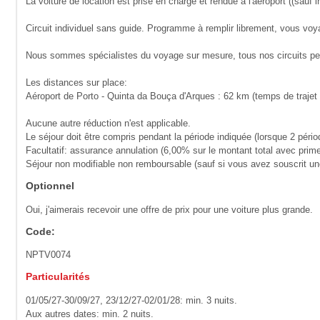
La voiture de location est prise en charge et rendue à l'aéroport ((sau
Circuit individuel sans guide. Programme à remplir librement, vous voy
Nous sommes spécialistes du voyage sur mesure, tous nos circuits peuv
Les distances sur place:
Aéroport de Porto - Quinta da Bouça d'Arques : 62 km (temps de trajet 
Aucune autre réduction n'est applicable.
Le séjour doit être compris pendant la période indiquée (lorsque 2 pério
Facultatif: assurance annulation (6,00% sur le montant total avec prim
Séjour non modifiable non remboursable (sauf si vous avez souscrit une 
Optionnel
Oui, j'aimerais recevoir une offre de prix pour une voiture plus grande.
Code:
NPTV0074
Particularités
01/05/27-30/09/27, 23/12/27-02/01/28: min. 3 nuits.
Aux autres dates: min. 2 nuits.