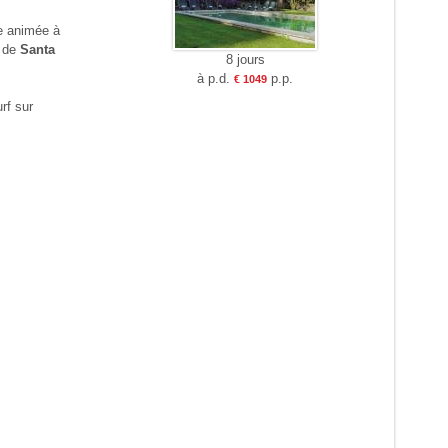
le animée à
e de
Santa
8 jours
à p.d.
p.p.
€ 1049
urf sur