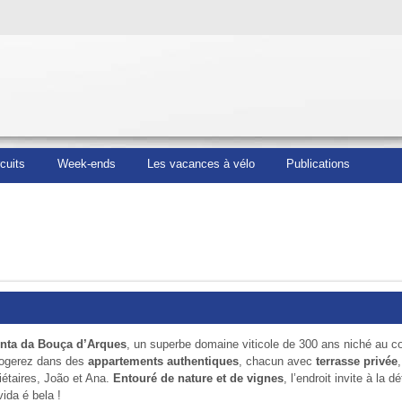
rcuits
Week-ends
Les vacances à vélo
Publications
nta da Bouça d’Arques
, un superbe domaine viticole de 300 ans niché au 
logerez dans des
appartements authentiques
, chacun avec
terrasse privée
iétaires, João et Ana.
Entouré de nature et de vignes
, l’endroit invite à la d
ida é bela !