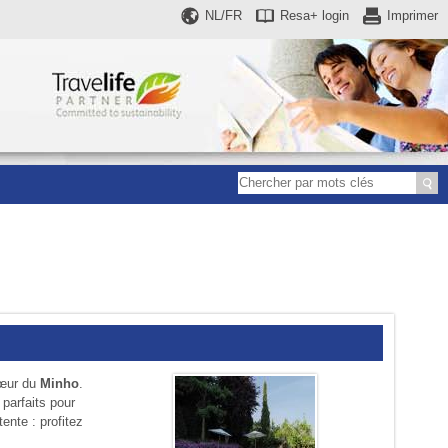
NL/FR
Resa+
login
Imprimer
cœur du
Minho
.
, parfaits pour
étente : profitez