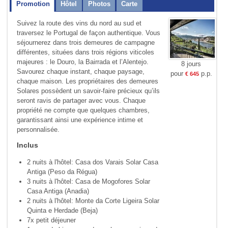
Promotion
Hôtel
Photos
Carte
Suivez la route des vins du nord au sud et
traversez le Portugal de façon authentique. Vous
séjournerez dans trois demeures de campagne
différentes, situées dans trois régions viticoles
majeures : le Douro, la Bairrada et l’Alentejo.
8 jours
Savourez chaque instant, chaque paysage,
pour
p.p.
€ 645
chaque maison. Les propriétaires des demeures
Solares possèdent un savoir-faire précieux qu’ils
seront ravis de partager avec vous. Chaque
propriété ne compte que quelques chambres,
garantissant ainsi une expérience intime et
personnalisée.
Inclus
2 nuits à l'hôtel: Casa dos Varais Solar Casa
Antiga (Peso da Régua)
3 nuits à l'hôtel: Casa de Mogofores Solar
Casa Antiga (Anadia)
2 nuits à l'hôtel: Monte da Corte Ligeira Solar
Quinta e Herdade (Beja)
7x petit déjeuner