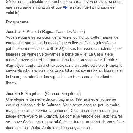
Séjour non modifiable non remboursable (sauf si vous avez souscrit
une assurance annulation et que
la raison de l'annulation
est
valable).
Programme
Jour 1 et 2: Peso da Régua (Casa dos Varais)
Vous séjournerez au cœur de la région du Porto. Cette maison de
campagne surplombe la magnifique vallée du Douro (classée au
patrimoine mondial de l’UNESCO) et ses terrasses caractéristiques
plantées de vignes verdoyantes à perte de vue. La Casa a été
rénovée avec goût et restaurée dans toute sa splendeur. Profitez
d’un séjour confortable et luxueux dans un cadre paisible. Prenez le
temps de déguster des vins et de faire une excursion en bateau sur
le Douro, en admirant les vignobles en terrasses qui bordent le
fleuve.
Jour 3 à 5: Mogofores (Casa de Mogofores)
Une élégante demeure de campagne du 19ème siècle nichée au
cœur du vignoble de la Bairrada. Vous serez conquis par un cadre
magnifique et un service attentionné. C’est une étape romantique
idéale entre Aveiro et Coimbra. Le domaine viticole des propriétaires
se trouve également à proximité; ils se feront un plaisir de vous faire
découvrir leur Vinho Verde lors d’une dégustation.