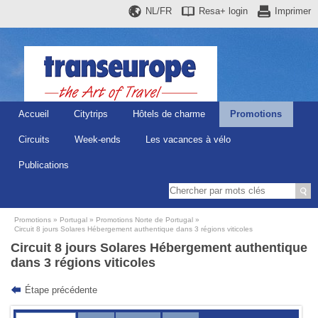
NL/FR
Resa+
login
Imprimer
Accueil
Citytrips
Hôtels de charme
Promotions
Circuits
Week-ends
Les vacances à vélo
Publications
Promotions
Portugal
Promotions Norte de Portugal
Circuit 8 jours Solares Hébergement authentique dans 3 régions viticoles
Circuit 8 jours Solares Hébergement authentique
dans 3 régions viticoles
Étape précédente