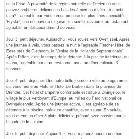
de la Frise. A proximité de la région naturelle de Deelen où vous
pouvez profiter de délicieuses balades à pied ou à vélo. Une petit
faim? L'agréable bar Friese vous propose les plus fines spécialités
'Fryske', une découverte exquise. En soirée, savourez au restaurant
agréable, un délicieux dîner 3 services.
Jour 3: petit déjeuner. Aujourd'hui, vous roulez vers Overijssel. Après
une journée à vélo, vous passez la nuit à l'agréable Fletcher Hôtel de
Eese près de Giethoorn, la 'Venise de la Hollande Septentrionale'.
Après l'effort, c'est le temps de la détente: à la piscine intérieure, au
sauna, l'agréable bar et au restaurant avec un dîner culinaire 3
services.
Jour 4: petit déjeuner. Une autre belle journée à vélo au programme,
qui vous mène au Fletcher Hôtel De Borken dans la province de
Drenthe. Cet hôtel champêtre confortable est situé à Dwingeloo, le
village le plus verdoyant d'Europe, au milieu du Parc National de
Dwingelderveld. Après une journée active, il est agréable de se
détendre à la piscine intérieure chauffée, avec sauna. En soirée,
vous attend un dîner 3 plats délicieux, préparé avec passion par la
brigade de la cuisine.
Jour 5: petit déjeuner. Aujourd'hui, vous reprenez encore une fois