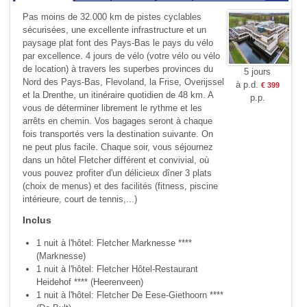
Pas moins de 32.000 km de pistes cyclables
sécurisées, une excellente infrastructure et un
paysage plat font des Pays-Bas le pays du vélo
par excellence. 4 jours de vélo (votre vélo ou vélo
de location) à travers les superbes provinces du
5 jours
Nord des Pays-Bas, Flevoland, la Frise, Overijssel
à p.d.
€ 399
et la Drenthe, un itinéraire quotidien de 48 km. A
p.p.
vous de déterminer librement le rythme et les
arrêts en chemin. Vos bagages seront à chaque
fois transportés vers la destination suivante. On
ne peut plus facile. Chaque soir, vous séjournez
dans un hôtel Fletcher différent et convivial, où
vous pouvez profiter d'un délicieux dîner 3 plats
(choix de menus) et des facilités (fitness, piscine
intérieure, court de tennis,...)
Inclus
1 nuit à l'hôtel: Fletcher Marknesse ****
(Marknesse)
1 nuit à l'hôtel: Fletcher Hôtel-Restaurant
Heidehof **** (Heerenveen)
1 nuit à l'hôtel: Fletcher De Eese-Giethoorn ****