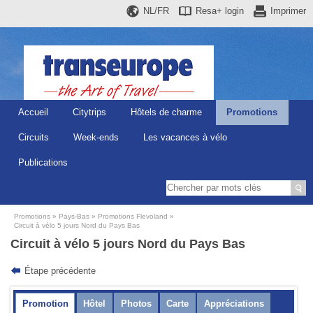
NL/FR
Resa+
login
Imprimer
Accueil
Citytrips
Hôtels de charme
Promotions
Circuits
Week-ends
Les vacances à vélo
Publications
Promotions
Pays-Bas
Promotions Flevoland
Circuit à vélo 5 jours Nord du Pays Bas
Circuit à vélo 5 jours Nord du Pays Bas
Étape précédente
Promotion
Hôtel
Photos
Carte
Appréciations