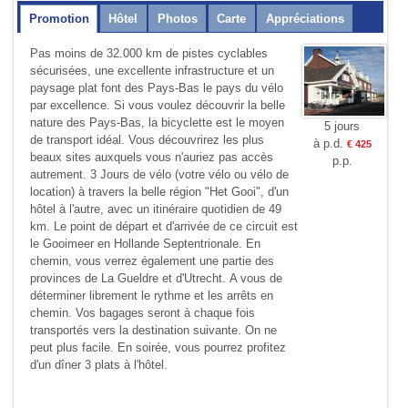
Promotion
Hôtel
Photos
Carte
Appréciations
Pas moins de 32.000 km de pistes cyclables
sécurisées, une excellente infrastructure et un
paysage plat font des Pays-Bas le pays du vélo
par excellence. Si vous voulez découvrir la belle
nature des Pays-Bas, la bicyclette est le moyen
5 jours
de transport idéal. Vous découvrirez les plus
à p.d.
€ 425
beaux sites auxquels vous n'auriez pas accès
p.p.
autrement. 3 Jours de vélo (votre vélo ou vélo de
location) à travers la belle région "Het Gooi", d'un
hôtel à l'autre, avec un itinéraire quotidien de 49
km. Le point de départ et d'arrivée de ce circuit est
le Gooimeer en Hollande Septentrionale. En
chemin, vous verrez également une partie des
provinces de La Gueldre et d'Utrecht.
A vous de
déterminer librement le rythme et les arrêts en
chemin. Vos bagages seront à chaque fois
transportés vers la destination suivante. On ne
peut plus facile. En soirée, vous pourrez profitez
d'un dîner 3 plats à l'hôtel.