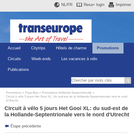
NL/FR
Resa+
login
Imprimer
Accueil
Citytrips
Hôtels de charme
Promotions
Circuits
Week-ends
Les vacances à vélo
Publications
Promotions
Pays-Bas
Promotions Hollande-Septentrionale
Circuit à vélo 5 jours Het Gooi XL: du sud-est de la Hollande-Septentrionale vers le nord
d'Utrecht
Circuit à vélo 5 jours Het Gooi XL: du sud-est de
la Hollande-Septentrionale vers le nord d'Utrecht
Étape précédente