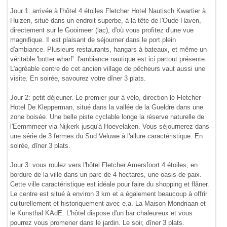
Jour 1: arrivée à l'hôtel 4 étoiles Fletcher Hotel Nautisch Kwartier à
Huizen, situé dans un endroit superbe, à la tête de l'Oude Haven,
directement sur le Gooimeer (lac), d'où vous profitez d'une vue
magnifique. Il est plaisant de séjourner dans le port plein
d'ambiance. Plusieurs restaurants, hangars à bateaux, et même un
véritable 'botter wharf': l'ambiance nautique est ici partout présente.
L'agréable centre de cet ancien village de pêcheurs vaut aussi une
visite. En soirée, savourez votre dîner 3 plats.
Jour 2: petit déjeuner. Le premier jour à vélo, direction le Fletcher
Hotel De Klepperman, situé dans la vallée de la Gueldre dans une
zone boisée. Une belle piste cyclable longe la réserve naturelle de
l'Eemmmeer via Nijkerk jusqu'à Hoevelaken. Vous séjournerez dans
une série de 3 fermes du Sud Veluwe à l'allure caractéristique. En
soirée, dîner 3 plats.
Jour 3: vous roulez vers l'hôtel Fletcher Amersfoort 4 étoiles, en
bordure de la ville dans un parc de 4 hectares, une oasis de paix.
Cette ville caractéristique est idéale pour faire du shopping et flâner.
Le centre est situé à environ 3 km et a également beaucoup à offrir
culturellement et historiquement avec e.a. La Maison Mondriaan et
le Kunsthal KAdE. L'hôtel dispose d'un bar chaleureux et vous
pourrez vous promener dans le jardin. Le soir, dîner 3 plats.