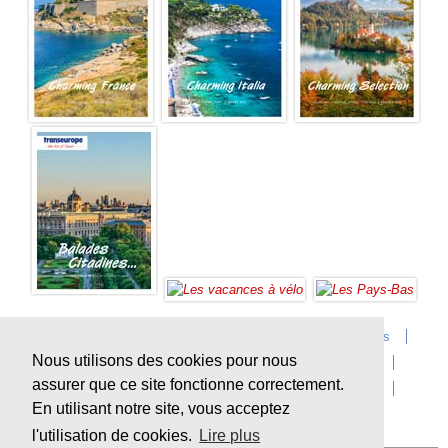
Accueil
Infos sur Transeurope
Postes vacants
Nous utilisons des cookies pour nous
Contact
Questions?
Agences
Extras
assurer que ce site fonctionne correctement.
Conditions de voyage
Assurances
privacy
En utilisant notre site, vous acceptez
Durabilité
l'utilisation de cookies.
Lire plus