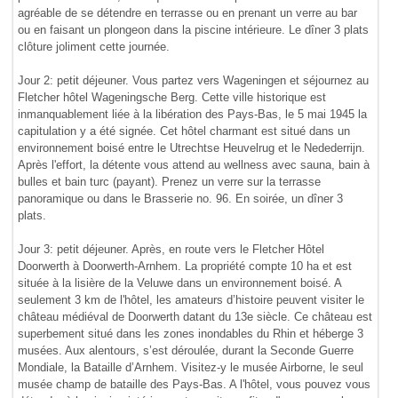
agréable de se détendre en terrasse ou en prenant un verre au bar
ou en faisant un plongeon dans la piscine intérieure. Le dîner 3 plats
clôture joliment cette journée.
Jour 2: petit déjeuner. Vous partez vers Wageningen et séjournez au
Fletcher hôtel Wageningsche Berg. Cette ville historique est
inmanquablement liée à la libération des Pays-Bas, le 5 mai 1945 la
capitulation y a été signée. Cet hôtel charmant est situé dans un
environnement boisé entre le Utrechtse Heuvelrug et le Nedederrijn.
Après l'effort, la détente vous attend au wellness avec sauna, bain à
bulles et bain turc (payant). Prenez un verre sur la terrasse
panoramique ou dans le Brasserie no. 96. En soirée, un dîner 3
plats.
Jour 3: petit déjeuner. Après, en route vers le Fletcher Hôtel
Doorwerth à Doorwerth-Arnhem. La propriété compte 10 ha et est
située à la lisière de la Veluwe dans un environnement boisé. A
seulement 3 km de l'hôtel, les amateurs d’histoire peuvent visiter le
château médiéval de Doorwerth datant du 13e siècle. Ce château est
superbement situé dans les zones inondables du Rhin et héberge 3
musées. Aux alentours, s’est déroulée, durant la Seconde Guerre
Mondiale, la Bataille d’Arnhem. Visitez-y le musée Airborne, le seul
musée champ de bataille des Pays-Bas. A l'hôtel, vous pouvez vous