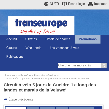
NL/FR
Resa+
login
Imprimer
Accueil
Citytrips
Hôtels de charme
Promotions
Circuits
Week-ends
Les vacances à vélo
Publications
Promotions
Pays-Bas
Promotions Gueldre
Circuit à vélo 5 jours la Gueldre 'Le long des landes et marais de la Veluwe'
Circuit à vélo 5 jours la Gueldre 'Le long des
landes et marais de la Veluwe'
Étape précédente