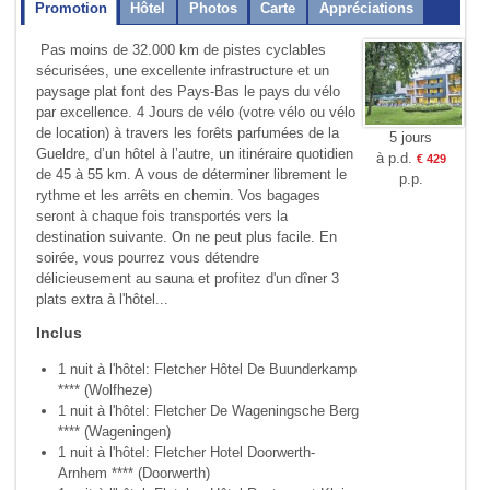
Promotion
Hôtel
Photos
Carte
Appréciations
Pas moins de 32.000 km de pistes cyclables
sécurisées, une excellente infrastructure et un
paysage plat font des Pays-Bas le pays du vélo
par excellence. 4 Jours de vélo (votre vélo ou vélo
de location) à travers les forêts parfumées de la
5 jours
Gueldre, d’un hôtel à l’autre, un itinéraire quotidien
à p.d.
€ 429
de 45 à 55 km. A vous de déterminer librement le
p.p.
rythme et les arrêts en chemin. Vos bagages
seront à chaque fois transportés vers la
destination suivante. On ne peut plus facile. En
soirée, vous pourrez vous détendre
délicieusement au sauna et profitez d'un dîner 3
plats extra à l'hôtel...
Inclus
1 nuit à l'hôtel: Fletcher Hôtel De Buunderkamp
**** (Wolfheze)
1 nuit à l'hôtel: Fletcher De Wageningsche Berg
**** (Wageningen)
1 nuit à l'hôtel: Fletcher Hotel Doorwerth-
Arnhem **** (Doorwerth)