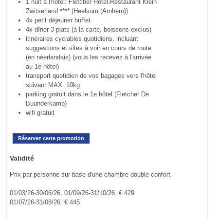
1 nuit à l'hôtel: Fletcher Hôtel-Restaurant Klein
Zwitserland **** (Heelsum (Arnhem))
4x petit déjeuner buffet
4x dîner 3 plats (à la carte, boissons exclus)
itinéraires cyclables quotidiens, incluant
suggestions et sites à voir en cours de route
(en néerlandais) (vous les recevez à l'arrivée
au 1e hôtel)
transport quotidien de vos bagages vers l'hôtel
suivant MAX. 10kg
parking gratuit dans le 1e hôtel (Fletcher De
Buunderkamp)
wifi gratuit
Réservez cette promotion
Validité
Prix par personne sur base d'une chambre double confort.
01/03/26-30/06/26, 01/09/26-31/10/26: € 429
01/07/26-31/08/26: € 445