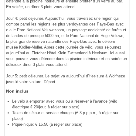
détendre à la piscine intérieure et ensuite profiter d'un verre au bar.
En soirée, un dîner 3 plats vous attend.
Jour 4: petit déjeuner. Aujourd’hui, vous traversez une région qui
compte parmi les régions les plus verdoyantes des Pays-Bas avec
e.a le Parc National Veluwezoom, un paysage accidenté de forêts et
de landes de presque 5000 ha, et le Parc National de Hoge Veluwe,
la plus grande réserve naturelle des Pays-Bas avec le célèbre
musée Kröller-Müller. Après cette journée de vélo, vous séjournez
aujourd’hui au Fletcher Hôtel Klein Zwitserland à Heelsum. Ici aussi
vous pouvez vous détendre dans la piscine intérieure et en soirée un
délicieux dîner 3 plats vous attend.
Jour 5: petit déjeuner. Le trajet va aujourd'hui d'Heelsum à Wolfheze
jusqu'à votre voiture. Départ.
Non inclus
Le vélo à emporter avec vous ou à réserver à l'avance (vélo
électrique € 20/jour, à régler sur place)
Taxes de séjour et service charges (€ 3 p.p.p.n., à régler sur
place)
Pique-nique: € 16,50 (à régler sur place)