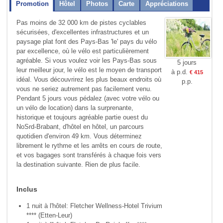
Promotion
Hôtel
Photos
Carte
Appréciations
Pas moins de 32 000 km de pistes cyclables
sécurisées, d'excellentes infrastructures et un
paysage plat font des Pays-Bas 'le' pays du vélo
par excellence, où le vélo est particulièrement
agréable. Si vous voulez voir les Pays-Bas sous
5 jours
leur meilleur jour, le vélo est le moyen de transport
à p.d.
€ 415
idéal. Vous découvrirez les plus beaux endroits où
p.p.
vous ne seriez autrement pas facilement venu.
Pendant 5 jours vous pédalez (avec votre vélo ou
un vélo de location) dans la surprenante,
historique et toujours agréable partie ouest du
NoSrd-Brabant, d'hôtel en hôtel, un parcours
quotidien d'environ 49 km. Vous déterminez
librement le rythme et les arrêts en cours de route,
et vos bagages sont transférés à chaque fois vers
la destination suivante. Rien de plus facile.
Inclus
1 nuit à l'hôtel: Fletcher Wellness-Hotel Trivium
**** (Etten-Leur)