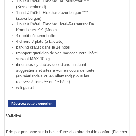
1 nuit à l'hôtel: Fletcher De Reiskoffer ****
(Bosschenhoofd)
1 nuit à l'hôtel: Fletcher Zevenbergen ****
(Zevenbergen)
1 nuit à l'hôtel: Fletcher Hotel-Restaurant De
Korenbeurs **** (Made)
4x petit déjeuner buffet
4 dîners 3 plats (à la carte)
parking gratuit dans le 1e hôtel
transport quotidien de vos bagages vers l'hôtel
suivant MAX 10 kg
itinéraires cyclables quotidiens, incluant
suggestions et sites à voir en cours de route
(en néerlandais ou en allemand) (vous les
recevez à l'arrivée au 1e hôtel)
wifi gratuit
Réservez cette promotion
Validité
Prix par personne sur la base d'une chambre double confort (Fletcher