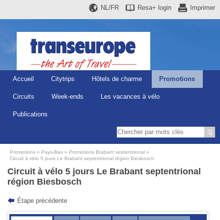
NL/FR
Resa+
login
Imprimer
Accueil
Citytrips
Hôtels de charme
Promotions
Circuits
Week-ends
Les vacances à vélo
Publications
Promotions
Pays-Bas
Promotions Brabant septentrional
Circuit à vélo 5 jours Le Brabant septentrional région Biesbosch
Circuit à vélo 5 jours Le Brabant septentrional
région Biesbosch
Étape précédente