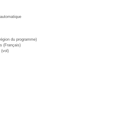
e automatique
 région du programme)
s (Français)
(vol)