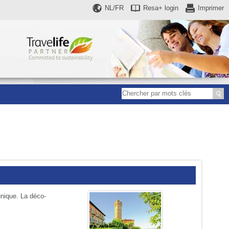
NL/FR
Resa+
login
Imprimer
unique. La déco­