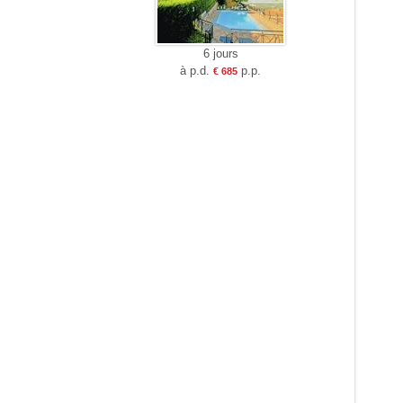
6 jours
à p.d.
p.p.
€ 685