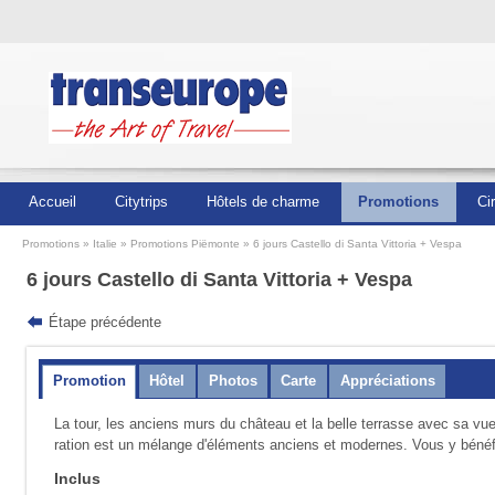
Accueil
Citytrips
Hôtels de charme
Promotions
Ci
Promotions
Italie
Promotions Piëmonte
6 jours Castello di Santa Vittoria + Vespa
6 jours Castello di Santa Vittoria + Vespa
Étape précédente
Promotion
Hôtel
Photos
Carte
Appréciations
La tour, les anciens murs du château et la belle terrasse avec sa vu
ration est un mélange d'éléments anciens et moder­nes. Vous y bénéfic
Inclus