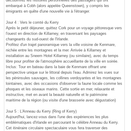
découvrirez les histoires personnelles des passagers qui ont
embarqué à Cobh (alors appelée Queenstown), y compris les
émigrants en quête d'une nouvelle vie à l'étranger.
Jour 4 : Vers le comté du Kerry
Après le petit déjeuner, quittez Cork pour un voyage pittoresque vers
l'ouest en direction de Killarney, en traversant les paysages
changeants du sud-ouest de l'Irlande.
Profitez d'un trajet panoramique vers la ville voisine de Kenmare,
nichée entre les montagnes et la mer. Arrivée à Killarney et
installation au Sneem Hotel Killarney (ou similaire), avec du temps
libre pour profiter de l'atmosphère accueillante de la ville en soirée.
Inclus: Tour en bateau dans la baie de Kenmare offrant une
perspective unique sur le littoral depuis l'eau. Admirez les vues sur
les péninsules sauvages, les collines verdoyantes et les montagnes
lointaines, avec des occasions d'observer la faune locale comme les
phoques et les oiseaux marins. Cette sortie en mer, relaxante et
instructive, met en avant la beauté naturelle et le patrimoine
maritime de la région (ou visite d'une brasserie avec dégustation)
Jour 5 : L'Anneau du Kerry (Ring of Kerry)
Aujourd'hui, lancez-vous dans l'une des expériences les plus
emblématiques d'Irlande en parcourant le célèbre Anneau du Kerry.
Cet itinéraire circulaire spectaculaire vous fera traverser des