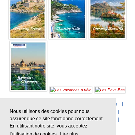
Accueil
Infos sur Transeurope
Postes vacants
Nous utilisons des cookies pour nous
Contact
Questions?
Agences
Extras
assurer que ce site fonctionne correctement.
Conditions de voyage
Assurances
privacy
En utilisant notre site, vous acceptez
Durabilité
l'utilisation de cookies.
Lire plus