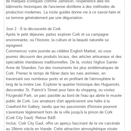
de marques iconiques comme Jameson, l'expérience allie les
bâtiments historiques de l'ancienne distillerie à des méthodes de
production modernes. La visite guidée donne vie à ce savoir-faire et
se termine généralement par une dégustation.
Jour 2 : À la découverte de Cork
Après le petit déjeuner, partez explorer Cork et sa campagne
environnante, où l’histoire, la culture et la beauté naturelle se
rejoignent.
Commencez votre journée au célèbre English Market, où vous
pourrez découvrir des produits locaux, des articles artisanaux et des
spécialités irlandaises traditionnelles. De là, visitez l'église Sainte-
Anne de Shandon, l'un des monuments les plus emblématiques de
Cork. Prenez le temps de flâner dans les rues animées, en
traversant ses nombreux ponts et en profitant de l'atmosphère le
long de la rivière Lee. Explorer le quartier historique des Huguenots,
descendez St. Patrick's Street pour faire du shopping, ou visitez
Fitzgerald Park, un parc paisible au bord de l'eau qui abrite le musée
public de Cork. Les amateurs d'art apprécieront une halte à la
Crawford Art Gallery, tandis que les passionnés d'histoire pourront
s'aventurer légèrement hors de la ville jusqu'à la prison de Cork
(Cork City Gaol). Retour B&B.
Inclus: Cork City Gaol, offre un aperçu fascinant de la vie carcérale
au 19ème siècle en Irlande. Cette attraction atmosphérique située