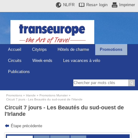
NL/FR
Resa+
login
Imprimer
Accueil
Citytrips
Hôtels de charme
Promotions
Circuits
Week-ends
Les vacances à vélo
Publications
Promotions
Irlande
Promotions Munster
Circuit 7 jours - Les Beautés du sud-ouest de l'Irlande
Circuit 7 jours - Les Beautés du sud-ouest de
l'Irlande
Étape précédente