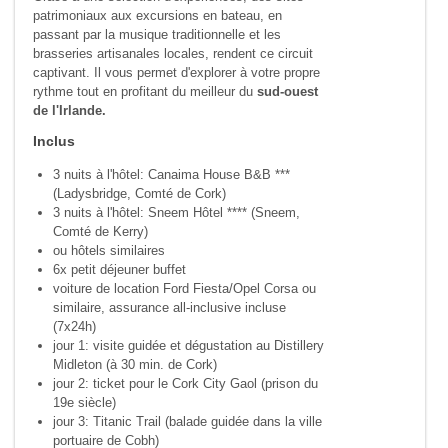
patrimoniaux aux excursions en bateau, en
passant par la musique traditionnelle et les
brasseries artisanales locales, rendent ce circuit
captivant. Il vous permet d'explorer à votre propre
rythme tout en profitant du meilleur du
sud-ouest
de l'Irlande.
Inclus
3 nuits à l'hôtel: Canaima House B&B ***
(Ladysbridge, Comté de Cork)
3 nuits à l'hôtel: Sneem Hôtel **** (Sneem,
Comté de Kerry)
ou hôtels similaires
6x petit déjeuner buffet
voiture de location Ford Fiesta/Opel Corsa ou
similaire, assurance all-inclusive incluse
(7x24h)
jour 1: visite guidée et dégustation au Distillery
Midleton (à 30 min. de Cork)
jour 2: ticket pour le Cork City Gaol (prison du
19e siècle)
jour 3: Titanic Trail (balade guidée dans la ville
portuaire de Cobh)