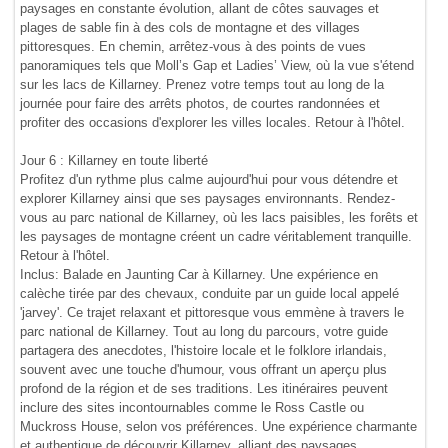
paysages en constante évolution, allant de côtes sauvages et
plages de sable fin à des cols de montagne et des villages
pittoresques. En chemin, arrêtez-vous à des points de vues
panoramiques tels que Moll’s Gap et Ladies’ View, où la vue s'étend
sur les lacs de Killarney. Prenez votre temps tout au long de la
journée pour faire des arrêts photos, de courtes randonnées et
profiter des occasions d'explorer les villes locales. Retour à l'hôtel.
Jour 6 : Killarney en toute liberté
Profitez d'un rythme plus calme aujourd'hui pour vous détendre et
explorer Killarney ainsi que ses paysages environnants. Rendez-
vous au parc national de Killarney, où les lacs paisibles, les forêts et
les paysages de montagne créent un cadre véritablement tranquille.
Retour à l'hôtel.
Inclus: Balade en Jaunting Car à Killarney. Une expérience en
calèche tirée par des chevaux, conduite par un guide local appelé
'jarvey'. Ce trajet relaxant et pittoresque vous emmène à travers le
parc national de Killarney. Tout au long du parcours, votre guide
partagera des anecdotes, l'histoire locale et le folklore irlandais,
souvent avec une touche d'humour, vous offrant un aperçu plus
profond de la région et de ses traditions. Les itinéraires peuvent
inclure des sites incontournables comme le Ross Castle ou
Muckross House, selon vos préférences. Une expérience charmante
et authentique de découvrir Killarney, alliant des paysages