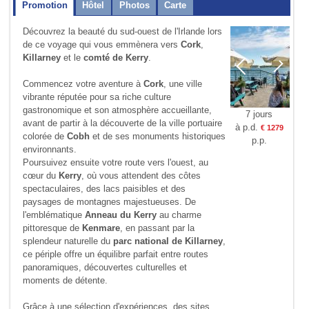
Promotion
Hôtel
Photos
Carte
Découvrez la beauté du sud-ouest de l'Irlande lors
de ce voyage qui vous emmènera vers
Cork
,
Killarney
et le
comté de Kerry
.
Commencez votre aventure à
Cork
, une ville
vibrante réputée pour sa riche culture
gastronomique et son atmosphère accueillante,
7 jours
avant de partir à la découverte de la ville portuaire
à p.d.
€ 1279
colorée de
Cobh
et de ses monuments historiques
p.p.
environnants.
Poursuivez ensuite votre route vers l'ouest, au
cœur du
Kerry
, où vous attendent des côtes
spectaculaires, des lacs paisibles et des
paysages de montagnes majestueuses. De
l'emblématique
Anneau du Kerry
au charme
pittoresque de
Kenmare
, en passant par la
splendeur naturelle du
parc national de Killarney
,
ce périple offre un équilibre parfait entre routes
panoramiques, découvertes culturelles et
moments de détente.
Grâce à une sélection d'expériences, des sites