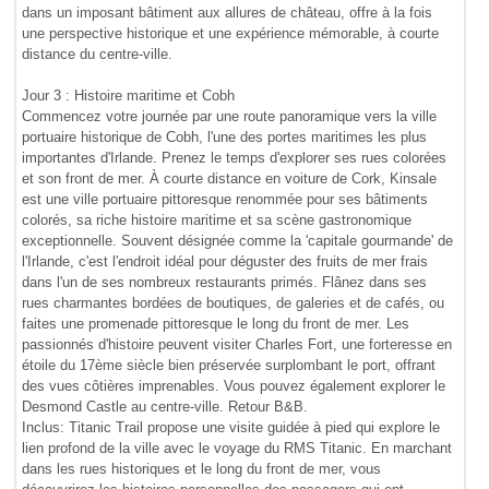
dans un imposant bâtiment aux allures de château, offre à la fois
une perspective historique et une expérience mémorable, à courte
distance du centre-ville.
Jour 3 : Histoire maritime et Cobh
Commencez votre journée par une route panoramique vers la ville
portuaire historique de Cobh, l'une des portes maritimes les plus
importantes d'Irlande. Prenez le temps d'explorer ses rues colorées
et son front de mer. À courte distance en voiture de Cork, Kinsale
est une ville portuaire pittoresque renommée pour ses bâtiments
colorés, sa riche histoire maritime et sa scène gastronomique
exceptionnelle. Souvent désignée comme la 'capitale gourmande' de
l'Irlande, c'est l'endroit idéal pour déguster des fruits de mer frais
dans l'un de ses nombreux restaurants primés. Flânez dans ses
rues charmantes bordées de boutiques, de galeries et de cafés, ou
faites une promenade pittoresque le long du front de mer. Les
passionnés d'histoire peuvent visiter Charles Fort, une forteresse en
étoile du 17ème siècle bien préservée surplombant le port, offrant
des vues côtières imprenables. Vous pouvez également explorer le
Desmond Castle au centre-ville. Retour B&B.
Inclus: Titanic Trail propose une visite guidée à pied qui explore le
lien profond de la ville avec le voyage du RMS Titanic. En marchant
dans les rues historiques et le long du front de mer, vous