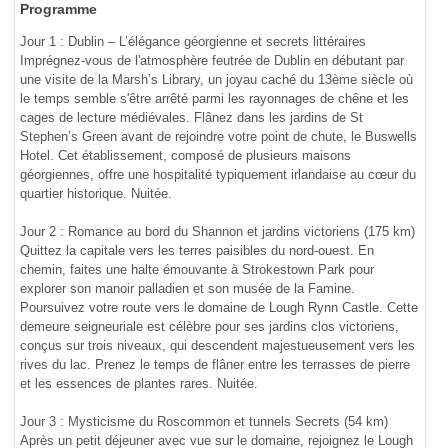
Programme
Jour 1 : Dublin – L’élégance géorgienne et secrets littéraires
Imprégnez-vous de l'atmosphère feutrée de Dublin en débutant par
une visite de la Marsh’s Library, un joyau caché du 13ème siècle où
le temps semble s'être arrêté parmi les rayonnages de chêne et les
cages de lecture médiévales. Flânez dans les jardins de St
Stephen’s Green avant de rejoindre votre point de chute, le Buswells
Hotel. Cet établissement, composé de plusieurs maisons
géorgiennes, offre une hospitalité typiquement irlandaise au cœur du
quartier historique. Nuitée.
Jour 2 : Romance au bord du Shannon et jardins victoriens (175 km)
Quittez la capitale vers les terres paisibles du nord-ouest. En
chemin, faites une halte émouvante à Strokestown Park pour
explorer son manoir palladien et son musée de la Famine.
Poursuivez votre route vers le domaine de Lough Rynn Castle. Cette
demeure seigneuriale est célèbre pour ses jardins clos victoriens,
conçus sur trois niveaux, qui descendent majestueusement vers les
rives du lac. Prenez le temps de flâner entre les terrasses de pierre
et les essences de plantes rares. Nuitée.
Jour 3 : Mysticisme du Roscommon et tunnels Secrets (54 km)
Après un petit déjeuner avec vue sur le domaine, rejoignez le Lough