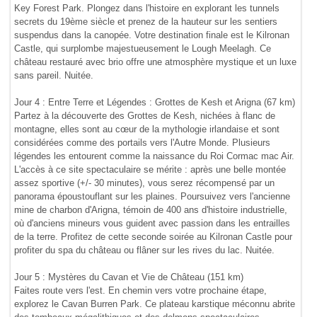
Key Forest Park. Plongez dans l'histoire en explorant les tunnels
secrets du 19ème siècle et prenez de la hauteur sur les sentiers
suspendus dans la canopée. Votre destination finale est le Kilronan
Castle, qui surplombe majestueusement le Lough Meelagh. Ce
château restauré avec brio offre une atmosphère mystique et un luxe
sans pareil. Nuitée.
Jour 4 : Entre Terre et Légendes : Grottes de Kesh et Arigna (67 km)
Partez à la découverte des Grottes de Kesh, nichées à flanc de
montagne, elles sont au cœur de la mythologie irlandaise et sont
considérées comme des portails vers l'Autre Monde. Plusieurs
légendes les entourent comme la naissance du Roi Cormac mac Air.
L'accès à ce site spectaculaire se mérite : après une belle montée
assez sportive (+/- 30 minutes), vous serez récompensé par un
panorama époustouflant sur les plaines. Poursuivez vers l'ancienne
mine de charbon d'Arigna, témoin de 400 ans d'histoire industrielle,
où d'anciens mineurs vous guident avec passion dans les entrailles
de la terre. Profitez de cette seconde soirée au Kilronan Castle pour
profiter du spa du château ou flâner sur les rives du lac. Nuitée.
Jour 5 : Mystères du Cavan et Vie de Château (151 km)
Faites route vers l'est. En chemin vers votre prochaine étape,
explorez le Cavan Burren Park. Ce plateau karstique méconnu abrite