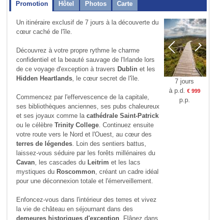
Promotion
Hôtel
Photos
Carte
Un itinéraire exclusif de 7 jours à la découverte du
cœur caché de l'île.
Découvrez à votre propre rythme le charme
confidentiel et la beauté sauvage de l'Irlande lors
de ce voyage d'exception à travers
Dublin
et les
Hidden Heartlands
, le cœur secret de l'île.
7 jours
à p.d.
€ 999
Commencez par l'effervescence de la capitale,
p.p.
ses bibliothèques anciennes, ses pubs chaleureux
et ses joyaux comme la
cathédrale Saint-Patrick
ou le célèbre
Trinity College
. Continuez ensuite
votre route vers le Nord et l'Ouest, au cœur des
terres de légendes
. Loin des sentiers battus,
laissez-vous séduire par les forêts millénaires du
Cavan
, les cascades du
Leitrim
et les lacs
mystiques du
Roscommon
, créant un cadre idéal
pour une déconnexion totale et l'émerveillement.
Enfoncez-vous dans l'intérieur des terres et vivez
la vie de château en séjournant dans des
demeures historiques d'exception
. Flânez dans