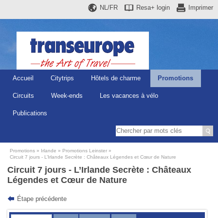
NL/FR
Resa+
login
Imprimer
Accueil
Citytrips
Hôtels de charme
Promotions
Circuits
Week-ends
Les vacances à vélo
Publications
Promotions
Irlande
Promotions Leinster
Circuit 7 jours - L’Irlande Secrète : Châteaux Légendes et Cœur de Nature
Circuit 7 jours - L’Irlande Secrète : Châteaux
Légendes et Cœur de Nature
Étape précédente