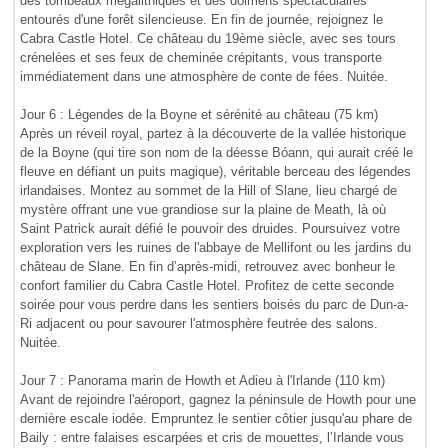
des tombeaux mégalithiques et des dolmens spectaculaires
entourés d'une forêt silencieuse. En fin de journée, rejoignez le
Cabra Castle Hotel. Ce château du 19ème siècle, avec ses tours
crénelées et ses feux de cheminée crépitants, vous transporte
immédiatement dans une atmosphère de conte de fées. Nuitée.
Jour 6 : Légendes de la Boyne et sérénité au château (75 km)
Après un réveil royal, partez à la découverte de la vallée historique
de la Boyne (qui tire son nom de la déesse Bóann, qui aurait créé le
fleuve en défiant un puits magique), véritable berceau des légendes
irlandaises. Montez au sommet de la Hill of Slane, lieu chargé de
mystère offrant une vue grandiose sur la plaine de Meath, là où
Saint Patrick aurait défié le pouvoir des druides. Poursuivez votre
exploration vers les ruines de l'abbaye de Mellifont ou les jardins du
château de Slane. En fin d’après-midi, retrouvez avec bonheur le
confort familier du Cabra Castle Hotel. Profitez de cette seconde
soirée pour vous perdre dans les sentiers boisés du parc de Dun-a-
Ri adjacent ou pour savourer l'atmosphère feutrée des salons.
Nuitée.
Jour 7 : Panorama marin de Howth et Adieu à l'Irlande (110 km)
Avant de rejoindre l'aéroport, gagnez la péninsule de Howth pour une
dernière escale iodée. Empruntez le sentier côtier jusqu'au phare de
Baily : entre falaises escarpées et cris de mouettes, l’Irlande vous