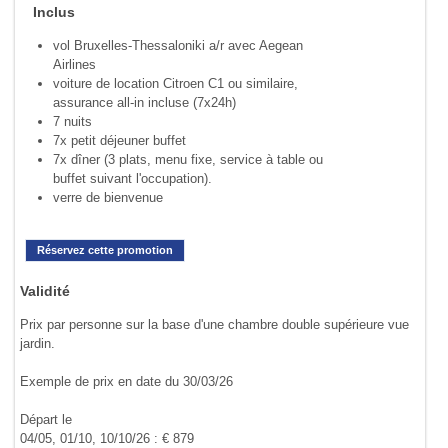
Inclus
vol Bruxelles-Thessaloniki a/r avec Aegean
Airlines
voiture de location Citroen C1 ou similaire,
assurance all-in incluse (7x24h)
7 nuits
7x petit déjeuner buffet
7x dîner (3 plats, menu fixe, service à table ou
buffet suivant l'occupation).
verre de bienvenue
Réservez cette promotion
Validité
Prix par personne sur la base d'une chambre double supérieure vue
jardin.
Exemple de prix en date du 30/03/26
Départ le
04/05, 01/10, 10/10/26 : € 879