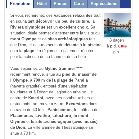
Promotion
Hôtel
Photos
Carte
Appréciations
Si vous recherchez des
vacances relaxantes
tout
en souhaitant
découvrir un peu de culture
, la
Riviera olympique
est un
excellent choix.
Sa
situation idéale permet d’alterner entre la visite du
mont Olympe
et de
sites archéologiques
tels
8 dagen
que Dion, et des moments de
détente
à la
piscine
à p.d.
€ 849
ou à la
plage
. La région est également réputée
p.p.
pour la richesse de sa faune et de sa flore.
Vous séjournez au
Mythic Summer ****
,
récemment rénové, situé
au pied du massif de
l’Olympe
,
à 700 m de la plage de Paralia
(navette gratuite), entouré d’une végétation
luxuriante et à l’écart de l’agitation urbaine. Le
centre de
Katerini
, avec ses nombreux bars et
restaurants, se trouve à 6 km.
Excursions
dans
un rayon de 40 km :
Panteleimon
, le château de
Platamonas
,
Livithra
,
Litochoro
,
le mont
Olympe
et le
site archéologique (avec musée)
de Dion
. La ville animée de Thessalonique se
situe à 70 km.