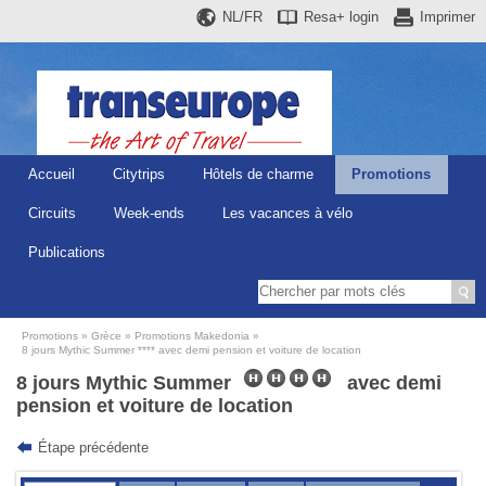
NL/FR
Resa+
login
Imprimer
Accueil
Citytrips
Hôtels de charme
Promotions
Circuits
Week-ends
Les vacances à vélo
Publications
Promotions
Grèce
Promotions Makedonia
8 jours Mythic Summer **** avec demi pension et voiture de location
8 jours Mythic Summer
avec demi
pension et voiture de location
Étape précédente