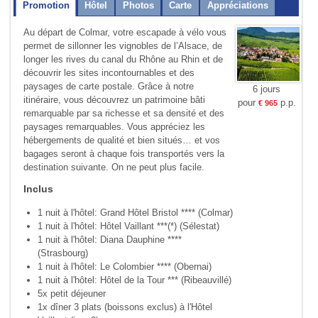
Promotion
Hôtel
Photos
Carte
Appréciations
Au départ de Colmar, votre escapade à vélo vous
permet de sillonner les vignobles de l’Alsace, de
longer les rives du canal du Rhône au Rhin et de
découvrir les sites incontournables et des
paysages de carte postale. Grâce à notre
6 jours
itinéraire, vous découvrez un patrimoine bâti
pour
p.p.
€ 965
remarquable par sa richesse et sa densité et des
paysages remarquables. Vous appréciez les
hébergements de qualité et bien situés… et vos
bagages seront à chaque fois transportés vers la
destination suivante. On ne peut plus facile.
Inclus
1 nuit à l'hôtel: Grand Hôtel Bristol **** (Colmar)
1 nuit à l'hôtel: Hôtel Vaillant ***(*) (Sélestat)
1 nuit à l'hôtel: Diana Dauphine ****
(Strasbourg)
1 nuit à l'hôtel: Le Colombier **** (Obernai)
1 nuit à l'hôtel: Hôtel de la Tour *** (Ribeauvillé)
5x petit déjeuner
1x dîner 3 plats (boissons exclus) à l'Hôtel