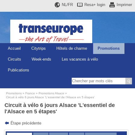
NL/FR
Resa+
login
Imprimer
Accueil
Citytrips
Hôtels de charme
Promotions
Circuits
Week-ends
Les vacances à vélo
Publications
Promotions
France
Promotions Alsace
Circuit à vélo 6 jours Alsace 'L'essentiel de l'Alsace en 5 étapes'
Circuit à vélo 6 jours Alsace 'L'essentiel de
l'Alsace en 5 étapes'
Étape précédente