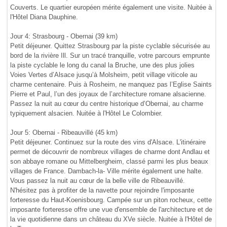
Couverts. Le quartier européen mérite également une visite. Nuitée à
l'Hôtel Diana Dauphine.
Jour 4: Strasbourg - Obernai (39 km)
Petit déjeuner. Quittez Strasbourg par la piste cyclable sécurisée au
bord de la rivière Ill. Sur un tracé tranquille, votre parcours emprunte
la piste cyclable le long du canal la Bruche, une des plus jolies
Voies Vertes d’Alsace jusqu’à Molsheim, petit village viticole au
charme centenaire. Puis à Rosheim, ne manquez pas l’Eglise Saints
Pierre et Paul, l’un des joyaux de l’architecture romane alsacienne.
Passez la nuit au cœur du centre historique d’Obernai, au charme
typiquement alsacien. Nuitée à l'Hôtel Le Colombier.
Jour 5: Obernai - Ribeauvillé (45 km)
Petit déjeuner. Continuez sur la route des vins d'Alsace. L'itinéraire
permet de découvrir de nombreux villages de charme dont Andlau et
son abbaye romane ou Mittelbergheim, classé parmi les plus beaux
villages de France. Dambach-la- Ville mérite également une halte.
Vous passez la nuit au cœur de la belle ville de Ribeauvillé.
N'hésitez pas à profiter de la navette pour rejoindre l'imposante
forteresse du Haut-Koenisbourg. Campée sur un piton rocheux, cette
imposante forteresse offre une vue d'ensemble de l'architecture et de
la vie quotidienne dans un château du XVe siècle. Nuitée à l'Hôtel de