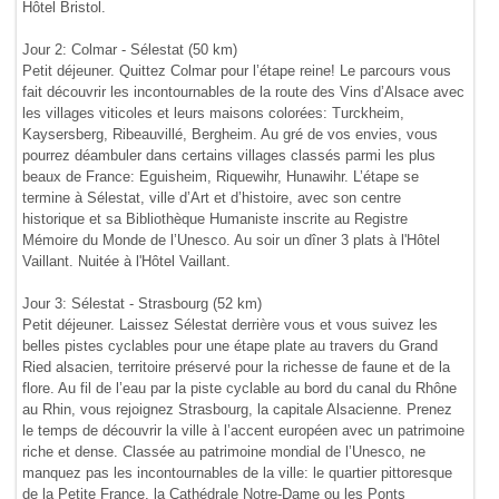
Hôtel Bristol.
Jour 2: Colmar - Sélestat (50 km)
Petit déjeuner. Quittez Colmar pour l’étape reine! Le parcours vous
fait découvrir les incontournables de la route des Vins d’Alsace avec
les villages viticoles et leurs maisons colorées: Turckheim,
Kaysersberg, Ribeauvillé, Bergheim. Au gré de vos envies, vous
pourrez déambuler dans certains villages classés parmi les plus
beaux de France: Eguisheim, Riquewihr, Hunawihr. L’étape se
termine à Sélestat, ville d’Art et d’histoire, avec son centre
historique et sa Bibliothèque Humaniste inscrite au Registre
Mémoire du Monde de l’Unesco. Au soir un dîner 3 plats à l'Hôtel
Vaillant. Nuitée à l'Hôtel Vaillant.
Jour 3: Sélestat - Strasbourg (52 km)
Petit déjeuner. Laissez Sélestat derrière vous et vous suivez les
belles pistes cyclables pour une étape plate au travers du Grand
Ried alsacien, territoire préservé pour la richesse de faune et de la
flore. Au fil de l’eau par la piste cyclable au bord du canal du Rhône
au Rhin, vous rejoignez Strasbourg, la capitale Alsacienne. Prenez
le temps de découvrir la ville à l’accent européen avec un patrimoine
riche et dense. Classée au patrimoine mondial de l’Unesco, ne
manquez pas les incontournables de la ville: le quartier pittoresque
de la Petite France, la Cathédrale Notre-Dame ou les Ponts