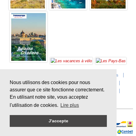
Accueil
Infos sur Transeurope
Postes vacants
Nous utilisons des cookies pour nous
Contact
Questions?
Agences
Extras
assurer que ce site fonctionne correctement.
Conditions de voyage
Assurances
privacy
En utilisant notre site, vous acceptez
Durabilité
l'utilisation de cookies.
Lire plus
J'accepte
Paiement en ligne sécurisé
Sitemap
© Copyright
Transeurope
, 2000-
2026, All rights reserved.
Cloud hosting by