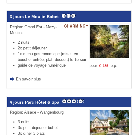
3 jours Le Moulin Babet
Région: Grand Est - Mezy-
Moulins
2 nuits
2x petit déjeuner
1x menu gastronomique (mises en
bouche, entrée, plat, dessert) le 1e soir
guide de voyage numérique
pour
p.p.
€
185
En savoir plus
4 jours Parc Hôtel & Spa
Région: Alsace - Wangenbourg
3 nuits
3x petit déjeuner buffet
3x dîner 3 plats