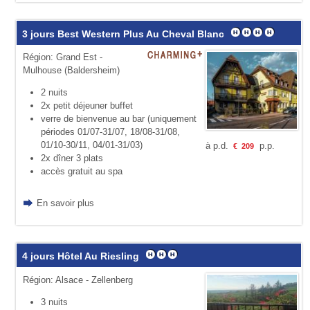
3 jours Best Western Plus Au Cheval Blanc
Région: Grand Est -
Mulhouse (Baldersheim)
2 nuits
2x petit déjeuner buffet
verre de bienvenue au bar (uniquement
périodes 01/07-31/07, 18/08-31/08,
01/10-30/11, 04/01-31/03)
à p.d.
p.p.
€
209
2x dîner 3 plats
accès gratuit au spa
En savoir plus
4 jours Hôtel Au Riesling
Région: Alsace - Zellenberg
3 nuits