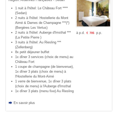
1 nuit à l'hôtel: Le Château Fort ****
(Sedan)
2 nuits à l'hôtel: Hostellerie du Mont
Aimé & Dames de Champagne ***(*)
(Bergères Les Vertus)
2 nuits à l'hôtel: Auberge d'Imsthal ***
à p.d.
p.p.
€
705
(La Petite Pierre )
3 nuits à l'hôtel: Au Riesling ***
(Zellenberg)
8x petit déjeuner buffet
1x dîner 3 services (choix de menu) au
Château Fort
1 coupe de champagne (de bienvenue),
1x dîner 3 plats (choix de menu) à
l'Hostellerie du Mont-Aimé
1 verre de bienvenue, 1x dîner 3 plats
(choix de menu) à l'Auberge d'Imsthal
1x dîner 3 plats (menu fixe) Au Riesling
En savoir plus