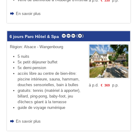
à p.d.
p.p.
€
335
En savoir plus
6 jours Parc Hôtel & Spa
Région: Alsace - Wangenbourg
5 nuits
5x petit déjeuner buffet
5x demi-pension
accès libre au centre de bien-être:
piscine intérieure, sauna, hammam,
douches sensorielles, bain à bulles
à p.d.
p.p.
€
369
gratuits: tennis (maté­riel à apporter),
billard, ping-pong, baby-foot, jeu
d'échecs géant à la terras­se
guide de voyage numérique
En savoir plus