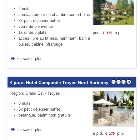
2 nuits
surclassement en chambre confort plus
2x petit déjeuner buffet
verre de bienvenue
1x dîner 3 plats
pour
p.p.
€
169
accès libre au fitness, hammam, bain à
bulles, cabine infrarouge
En savoir plus
4 jours Hôtel Campanile Troyes Nord Barberey
Région: Grand Est - Troyes
3 nuits
3x petit déjeuner buffet
pétanque, badminton gratuits
En savoir plus
à p.d.
p.p.
€
179