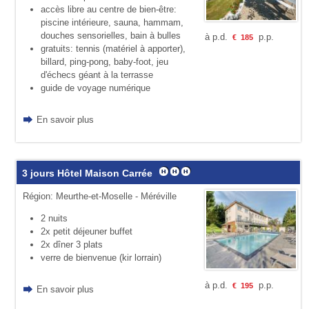
accès libre au centre de bien-être:
piscine intérieure, sauna, hammam,
douches sensorielles, bain à bulles
à p.d.
p.p.
€
185
gratuits: tennis (maté­riel à apporter),
billard, ping-pong, baby-foot, jeu
d'échecs géant à la terras­se
guide de voyage numérique
En savoir plus
3 jours Hôtel Maison Carrée
Région: Meurthe-et-Moselle - Méréville
2 nuits
2x petit déjeuner buffet
2x dîner 3 plats
verre de bienvenue (kir lorrain)
à p.d.
p.p.
€
195
En savoir plus