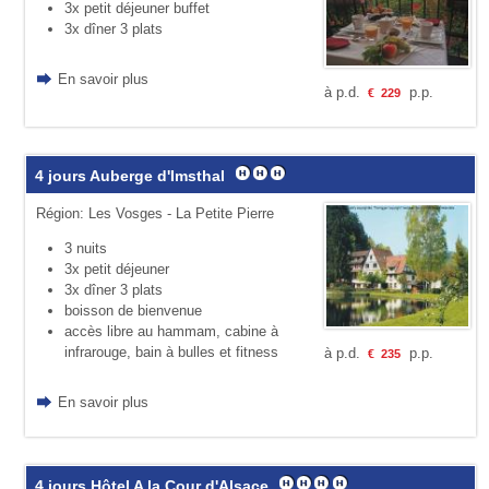
3x petit déjeuner buffet
3x dîner 3 plats
En savoir plus
à p.d.
p.p.
€
229
4 jours Auberge d'Imsthal
Région: Les Vosges - La Petite Pierre
3 nuits
3x petit déjeuner
3x dîner 3 plats
boisson de bienvenue
accès libre au hammam, cabine à
infrarouge, bain à bulles et fitness
à p.d.
p.p.
€
235
En savoir plus
4 jours Hôtel A la Cour d'Alsace