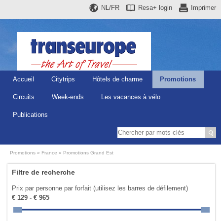
NL/FR
Resa+
login
Imprimer
Accueil
Citytrips
Hôtels de charme
Promotions
Circuits
Week-ends
Les vacances à vélo
Publications
Promotions
France
Promotions Grand Est
Filtre de recherche
Prix par personne par forfait (utilisez les barres de défilement)
€ 129 - € 965