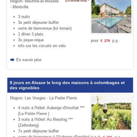
Région: Meurthe-et-Moselle
- Méréville
3 nuits
3x petit déjeuner buffet
verre de bienvenue (kir lorrain)
1 dîner 3 plats
3x pique-nique
pour
p.p.
€
279
info sur les circuits en vélo
En savoir plus
8 jours en Alsace le long des maisons à colombages et
des vignobles
Région: Les Vosges - La Petite Pierre
4 nuits à l'hôtel: Auberge d'Imsthal ***
(La Petite Pierre )
3 nuits à l'hôtel: Au Riesling ***
(Zellenberg)
7x petit déjeuner buffet
verre de bienvenue à l'Auberge d'Imsthal