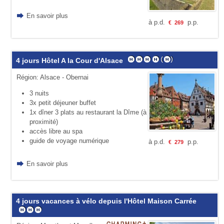
En savoir plus
à p.d.
p.p.
€
269
4 jours Hôtel A la Cour d'Alsace
Région: Alsace - Obernai
3 nuits
3x petit déjeuner buffet
1x dîner 3 plats au restaurant la Dîme (à
proximité)
accès libre au spa
guide de voyage numérique
à p.d.
p.p.
€
279
En savoir plus
4 jours vacances à vélo depuis l'Hôtel Maison Carrée