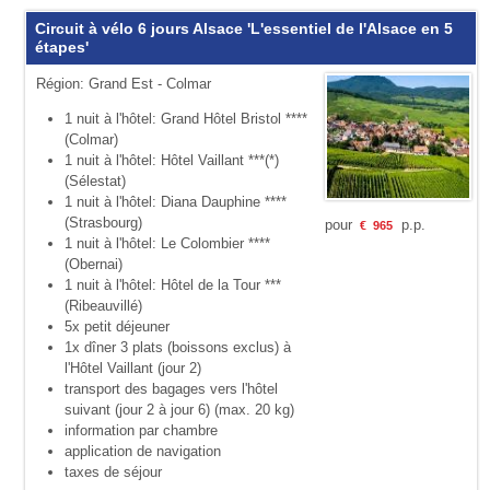
Circuit à vélo 6 jours Alsace 'L'essentiel de l'Alsace en 5
étapes'
Région: Grand Est - Colmar
1 nuit à l'hôtel: Grand Hôtel Bristol ****
(Colmar)
1 nuit à l'hôtel: Hôtel Vaillant ***(*)
(Sélestat)
1 nuit à l'hôtel: Diana Dauphine ****
(Strasbourg)
pour
p.p.
€
965
1 nuit à l'hôtel: Le Colombier ****
(Obernai)
1 nuit à l'hôtel: Hôtel de la Tour ***
(Ribeauvillé)
5x petit déjeuner
1x dîner 3 plats (boissons exclus) à
l'Hôtel Vaillant (jour 2)
transport des bagages vers l'hôtel
suivant (jour 2 à jour 6) (max. 20 kg)
information par chambre
application de navigation
taxes de séjour