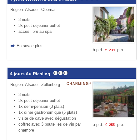
Région: Alsace - Obernai
3 nuits
3x petit déjeuner buffet
accès libre au spa
En savoir plus
à p.d.
p.p.
€
239
4 jours Au Riesling
Région: Alsace - Zellenberg
3 nuits
3x petit déjeuner buffet
1x demi-pension (3 plats)
1x dîner gastronomique (5 plats)
visite de cave avec dégustation
coffret avec 3 bouteilles de vin par
à p.d.
p.p.
€
255
chambre