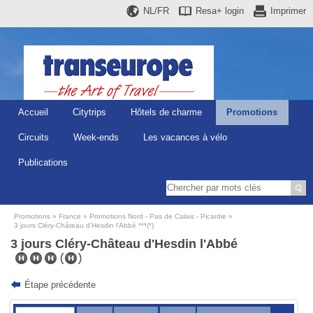
NL/FR
Resa+
login
Imprimer
Accueil
Citytrips
Hôtels de charme
Promotions
Circuits
Week-ends
Les vacances à vélo
Publications
Promotions
France
Promotions Nord - Pas de Calais - Picardie
3 jours Cléry-Château d'Hesdin l'Abbé ***(*)
3 jours Cléry-Château d'Hesdin l'Abbé
Étape précédente