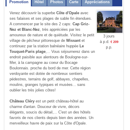
Promotion
Hôtel
Photos
Carte
Appréciations
Venez découvrir la superbe
Côte d'Opale
avec
ses falaises et ses plages de sable fin étendues.
A commencer par le site des 2 caps:
Cap Griz-
Nez et Blanc-Nez
, très appréciées par les
amoureux de nature et de quiétude. Visitez le petit
3 jours
village de pêcheur pittoresque de
Wissant
et
à p.d.
€ 209
continuez par la station balnéaire huppée
Le
p.p.
Touquet-Paris plage
,... Vous séjournerez dans un
endroit paisible aux alentours de Boulogne-sur-
Mer, à la campagne au coeur du Bocage
Boulonnais. proche du bord de mer. Cette région
verdoyante est dotée de nombreux sentiers
pédestres, terrains de golf, abbayes, chapelles,
moulins, granges typiques et musées... sans
oublier les très jolies côtes!
Château Cléry
est un petit château-hôtel au
charme d'antan. Douceur de vivre, décors
élégants, soucis du détail,... C'est un des hôtels
favoris de nos clients depuis bien des années. Un
merveilleux havre de paix sur la Côte d'Opale.