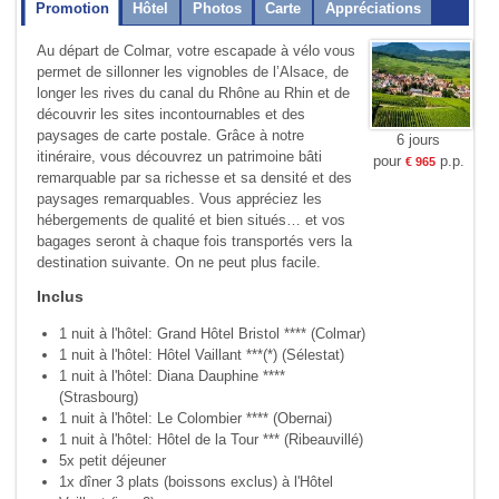
Promotion
Hôtel
Photos
Carte
Appréciations
Au départ de Colmar, votre escapade à vélo vous
permet de sillonner les vignobles de l’Alsace, de
longer les rives du canal du Rhône au Rhin et de
découvrir les sites incontournables et des
paysages de carte postale. Grâce à notre
6 jours
itinéraire, vous découvrez un patrimoine bâti
pour
p.p.
€ 965
remarquable par sa richesse et sa densité et des
paysages remarquables. Vous appréciez les
hébergements de qualité et bien situés… et vos
bagages seront à chaque fois transportés vers la
destination suivante. On ne peut plus facile.
Inclus
1 nuit à l'hôtel: Grand Hôtel Bristol **** (Colmar)
1 nuit à l'hôtel: Hôtel Vaillant ***(*) (Sélestat)
1 nuit à l'hôtel: Diana Dauphine ****
(Strasbourg)
1 nuit à l'hôtel: Le Colombier **** (Obernai)
1 nuit à l'hôtel: Hôtel de la Tour *** (Ribeauvillé)
5x petit déjeuner
1x dîner 3 plats (boissons exclus) à l'Hôtel