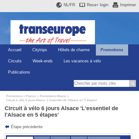
NL/FR
Resa+
login
Imprimer
Accueil
Citytrips
Hôtels de charme
Promotions
Circuits
Week-ends
Les vacances à vélo
Publications
Promotions
France
Promotions Alsace
Circuit à vélo 6 jours Alsace 'L'essentiel de l'Alsace en 5 étapes'
Circuit à vélo 6 jours Alsace 'L'essentiel de
l'Alsace en 5 étapes'
Étape précédente