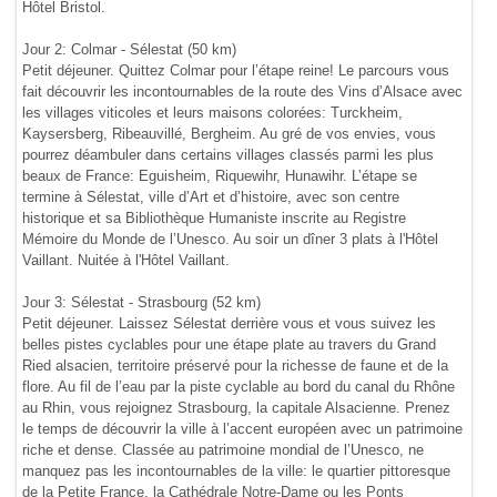
Hôtel Bristol.
Jour 2: Colmar - Sélestat (50 km)
Petit déjeuner. Quittez Colmar pour l’étape reine! Le parcours vous
fait découvrir les incontournables de la route des Vins d’Alsace avec
les villages viticoles et leurs maisons colorées: Turckheim,
Kaysersberg, Ribeauvillé, Bergheim. Au gré de vos envies, vous
pourrez déambuler dans certains villages classés parmi les plus
beaux de France: Eguisheim, Riquewihr, Hunawihr. L’étape se
termine à Sélestat, ville d’Art et d’histoire, avec son centre
historique et sa Bibliothèque Humaniste inscrite au Registre
Mémoire du Monde de l’Unesco. Au soir un dîner 3 plats à l'Hôtel
Vaillant. Nuitée à l'Hôtel Vaillant.
Jour 3: Sélestat - Strasbourg (52 km)
Petit déjeuner. Laissez Sélestat derrière vous et vous suivez les
belles pistes cyclables pour une étape plate au travers du Grand
Ried alsacien, territoire préservé pour la richesse de faune et de la
flore. Au fil de l’eau par la piste cyclable au bord du canal du Rhône
au Rhin, vous rejoignez Strasbourg, la capitale Alsacienne. Prenez
le temps de découvrir la ville à l’accent européen avec un patrimoine
riche et dense. Classée au patrimoine mondial de l’Unesco, ne
manquez pas les incontournables de la ville: le quartier pittoresque
de la Petite France, la Cathédrale Notre-Dame ou les Ponts