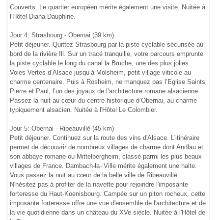
Couverts. Le quartier européen mérite également une visite. Nuitée à
l'Hôtel Diana Dauphine.
Jour 4: Strasbourg - Obernai (39 km)
Petit déjeuner. Quittez Strasbourg par la piste cyclable sécurisée au
bord de la rivière Ill. Sur un tracé tranquille, votre parcours emprunte
la piste cyclable le long du canal la Bruche, une des plus jolies
Voies Vertes d’Alsace jusqu’à Molsheim, petit village viticole au
charme centenaire. Puis à Rosheim, ne manquez pas l’Eglise Saints
Pierre et Paul, l’un des joyaux de l’architecture romane alsacienne.
Passez la nuit au cœur du centre historique d’Obernai, au charme
typiquement alsacien. Nuitée à l'Hôtel Le Colombier.
Jour 5: Obernai - Ribeauvillé (45 km)
Petit déjeuner. Continuez sur la route des vins d'Alsace. L'itinéraire
permet de découvrir de nombreux villages de charme dont Andlau et
son abbaye romane ou Mittelbergheim, classé parmi les plus beaux
villages de France. Dambach-la- Ville mérite également une halte.
Vous passez la nuit au cœur de la belle ville de Ribeauvillé.
N'hésitez pas à profiter de la navette pour rejoindre l'imposante
forteresse du Haut-Koenisbourg. Campée sur un piton rocheux, cette
imposante forteresse offre une vue d'ensemble de l'architecture et de
la vie quotidienne dans un château du XVe siècle. Nuitée à l'Hôtel de