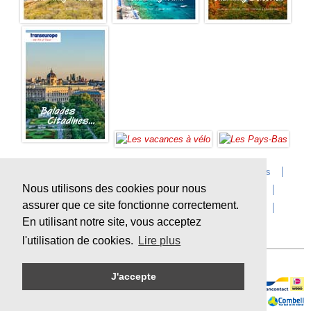
Accueil
Infos sur Transeurope
Postes vacants
Nous utilisons des cookies pour nous
Contact
Questions?
Agences
Extras
assurer que ce site fonctionne correctement.
Conditions de voyage
Assurances
privacy
En utilisant notre site, vous acceptez
Durabilité
l'utilisation de cookies.
Lire plus
J'accepte
Paiement en ligne sécurisé
Sitemap
© Copyright
Transeurope
, 2000-
2026, All rights reserved.
Cloud hosting by