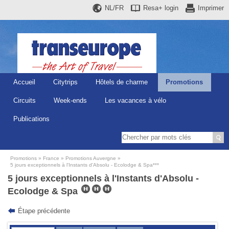
NL/FR
Resa+
login
Imprimer
Accueil
Citytrips
Hôtels de charme
Promotions
Circuits
Week-ends
Les vacances à vélo
Publications
Promotions
France
Promotions Auvergne
5 jours exceptionnels à l'Instants d'Absolu - Ecolodge & Spa***
5 jours exceptionnels à l'Instants d'Absolu -
Ecolodge & Spa
Étape précédente