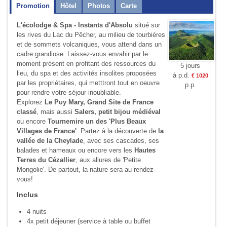
Promotion
Hôtel
Photos
Carte
L'écolodge & Spa - Instants d'Absolu
situé sur
les rives du Lac du Pêcher, au milieu de tourbières
et de sommets volcaniques, vous attend dans un
cadre grandiose. Laissez-vous envahir par le
moment présent en profitant des ressources du
5 jours
lieu, du spa et des activités insolites proposées
à p.d.
€ 1020
par les propriétaires, qui metttront tout en oeuvre
p.p.
pour rendre votre séjour inoubliable.
Explorez
Le Puy Mary, Grand Site de France
classé
, mais aussi
Salers, petit bijou médiéval
ou encore
Tournemire un des 'Plus Beaux
Villages de France'
. Partez à la découverte de
la
vallée de la Cheylade
, avec ses cascades, ses
balades et hameaux ou encore vers les
Hautes
Terres du Cézallier
, aux allures de 'Petite
Mongolie'. De partout, la nature sera au rendez-
vous!
Inclus
4 nuits
4x petit déjeuner (service à table ou buffet