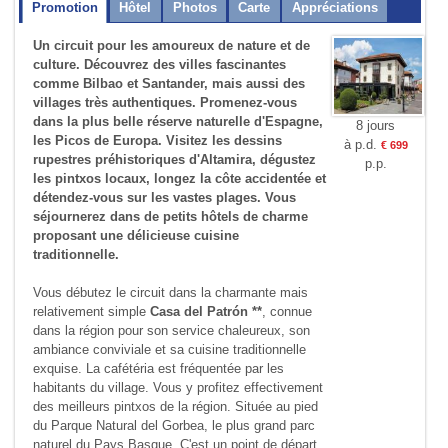
Promotion
Hôtel
Photos
Carte
Appréciations
Un circuit pour les amoureux de nature et de
culture. Découvrez des villes fascinantes
comme Bilbao et Santander, mais aussi des
villages très authentiques. Promenez-vous
dans la plus belle réserve naturelle d'Espagne,
8 jours
les Picos de Europa. Visitez les dessins
à p.d.
€ 699
rupestres préhistoriques d'Altamira, dégustez
p.p.
les pintxos locaux, longez la côte accidentée et
détendez-vous sur les vastes plages. Vous
séjournerez dans de petits hôtels de charme
proposant une délicieuse cuisine
traditionnelle.
Vous débutez le circuit dans la charmante mais
relativement simple
Casa del Patrón **
, connue
dans la région pour son service chaleureux, son
ambiance conviviale et sa cuisine traditionnelle
exquise. La cafétéria est fréquentée par les
habitants du village. Vous y profitez effectivement
des meilleurs pintxos de la région. Située au pied
du Parque Natural del Gorbea, le plus grand parc
naturel du Pays Basque. C'est un point de départ