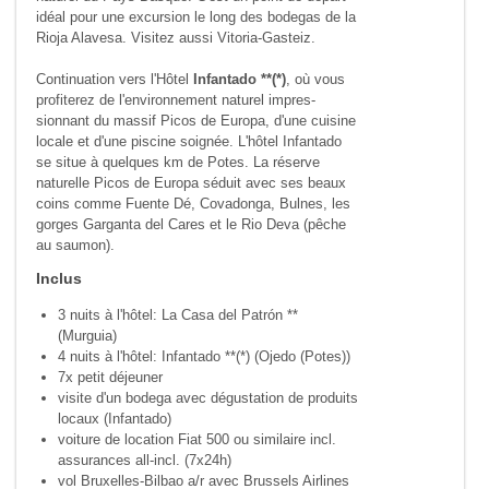
idéal pour une excursion le long des bodegas de la
Rioja Alavesa. Visitez aussi Vitoria-Gasteiz.
Continuation vers l'Hôtel
Infantado **(*)
, où vous
profi­terez de l'environnement naturel impres­
sionnant du massif Picos de Europa, d'une cuisine
locale et d'une piscine soignée. L'hôtel Infantado
se situe à quelques km de Potes. La réserve
naturelle Picos de Europa séduit avec ses beaux
coins comme Fuente Dé, Covadonga, Bulnes, les
gorges Garganta del Cares et le Rio Deva (pêche
au saumon).
Inclus
3 nuits à l'hôtel: La Casa del Patrón **
(Murguia)
4 nuits à l'hôtel: Infantado **(*) (Ojedo (Potes))
7x petit déjeuner
visite d'un bodega avec dégustation de produits
locaux (Infantado)
voiture de location Fiat 500 ou similaire incl.
assurances all-incl. (7x24h)
vol Bruxelles-Bilbao a/r avec Brussels Airlines