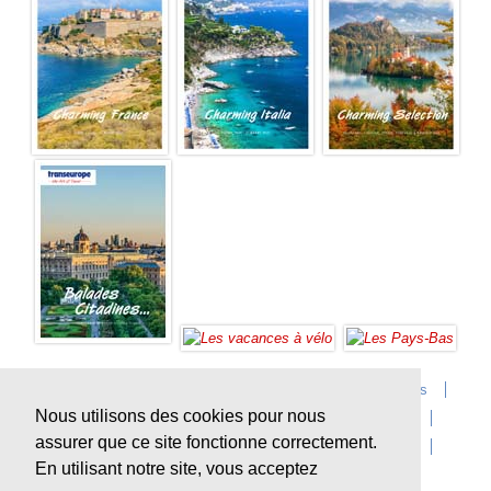
Accueil
Infos sur Transeurope
Postes vacants
Nous utilisons des cookies pour nous
Contact
Questions?
Agences
Extras
assurer que ce site fonctionne correctement.
Conditions de voyage
Assurances
privacy
En utilisant notre site, vous acceptez
Durabilité