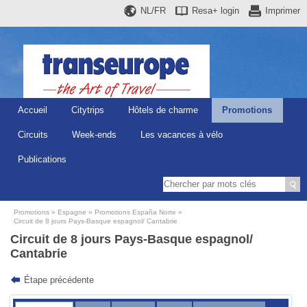
NL/FR
Resa+
login
Imprimer
Accueil
Citytrips
Hôtels de charme
Promotions
Circuits
Week-ends
Les vacances à vélo
Publications
Promotions
Espagne
Promotions España Norte
Circuit de 8 jours Pays-Basque espagnol/ Cantabrie
Circuit de 8 jours Pays-Basque espagnol/
Cantabrie
Étape précédente