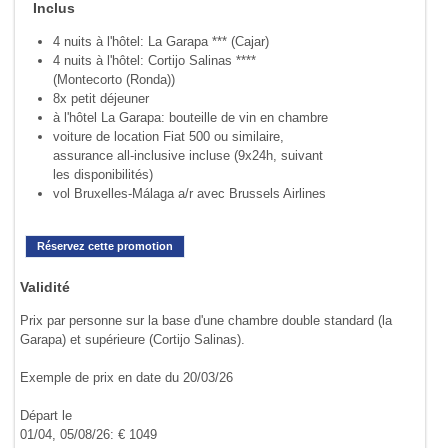
Inclus
4 nuits à l'hôtel: La Garapa *** (Cajar)
4 nuits à l'hôtel: Cortijo Salinas ****
(Montecorto (Ronda))
8x petit déjeuner
à l'hôtel La Garapa: bouteille de vin en chambre
voiture de location Fiat 500 ou similaire,
assurance all-inclusive incluse (9x24h, suivant
les disponibilités)
vol Bruxelles-Málaga a/r avec Brussels Airlines
Réservez cette promotion
Validité
Prix par personne sur la base d'une chambre double standard (la
Garapa) et supérieure (Cortijo Salinas).
Exemple de prix en date du 20/03/26
Départ le
01/04, 05/08/26: € 1049