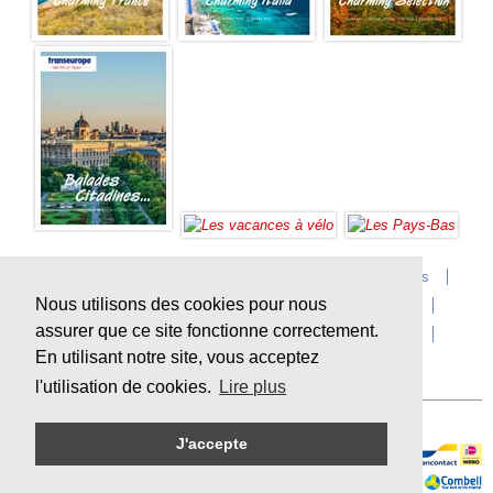
Accueil
Infos sur Transeurope
Postes vacants
Nous utilisons des cookies pour nous
Contact
Questions?
Agences
Extras
assurer que ce site fonctionne correctement.
Conditions de voyage
Assurances
privacy
En utilisant notre site, vous acceptez
Durabilité
l'utilisation de cookies.
Lire plus
J'accepte
Paiement en ligne sécurisé
Sitemap
© Copyright
Transeurope
, 2000-
2026, All rights reserved.
Cloud hosting by