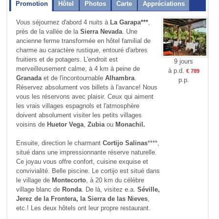
Promotion
Hôtel
Photos
Carte
Appréciations
Vous séjournez d'abord 4 nuits à
La Garapa***
,
près de la vallée de la
Sierra Nevada
. Une
ancienne ferme transformée en hôtel familial de
charme au caractère rustique, entouré d'arbres
fruitiers et de potagers. L'endroit est
9 jours
merveilleusement calme, à 4 km à peine de
à p.d.
€ 789
Granada
et de l'incontournable
Alhambra
.
p.p.
Réservez absolument vos billets à l'avance! Nous
vous les réservons avec plaisir. Ceux qui aiment
les vrais villages espagnols et l'atmosphère
doivent absolument visiter les petits villages
voisins de
Huetor Vega
,
Zubia
ou
Monachil.
Ensuite, direction le charmant
Cortijo Salinas
****,
situé dans une impressionnante réserve naturelle.
Ce joyau vous offre confort, cuisine exquise et
convivialité. Belle piscine. Le cortijo est situé dans
le village de
Montecorto
, à 20 km du célèbre
village blanc de
Ronda
. De là, visitez e.a.
Séville,
Jerez de la Frontera, la Sierra de las Nieves
,
etc.! Les deux hôtels ont leur propre restaurant.