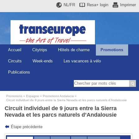
NL/FR
Resa+
login
Imprimer
Accueil
Citytrips
Hôtels de charme
Promotions
Circuits
Week-ends
Les vacances à vélo
Publications
Promotions
Espagne
Promotions Andalucia
Circuit individuel de 9 jours entre la Sierra Nevada et les parcs naturels d’Andalousie
Circuit individuel de 9 jours entre la Sierra
Nevada et les parcs naturels d’Andalousie
Étape précédente