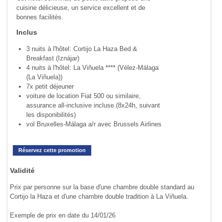
cuisine délicieuse, un service excel­lent et de
bonnes facilités.
Inclus
3 nuits à l'hôtel: Cortijo La Haza Bed &
Breakfast (Iznájar)
4 nuits à l'hôtel: La Viñuela **** (Vélez-Málaga
(La Viñuela))
7x petit déjeuner
voiture de location Fiat 500 ou similaire,
assurance all-inclusive incluse (8x24h, suivant
les disponibilités)
vol Bruxelles-Málaga a/r avec Brussels Airlines
Réservez cette promotion
Validité
Prix par personne sur la base d'une chambre double standard au
Cortijo la Haza et d'une chambre double tradition à La Viñuela.
Exemple de prix en date du 14/01/26