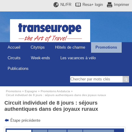
NL/FR
Resa+
login
Imprimer
Accueil
Citytrips
Hôtels de charme
Promotions
Circuits
Week-ends
Les vacances à vélo
Publications
Promotions
Espagne
Promotions Andalucia
Circuit individuel de 8 jours : séjours authentiques dans des joyaux ruraux
Circuit individuel de 8 jours : séjours
authentiques dans des joyaux ruraux
Étape précédente