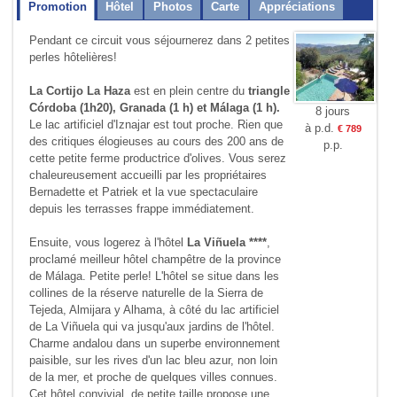
Promotion
Hôtel
Photos
Carte
Appréciations
Pendant ce circuit vous séjournerez dans 2 petites
perles hôtelières!
La Cortijo La Haza
est en plein centre du
triangle
Córdoba (1h20), Granada (1 h) et Málaga (1 h).
8 jours
Le lac artificiel d'Iznajar est tout proche. Rien que
à p.d.
€ 789
des critiques élogieuses au cours des 200 ans de
p.p.
cette petite ferme productrice d'olives. Vous serez
chaleureusement accueilli par les propriétaires
Bernadette et Patriek et la vue spectaculaire
depuis les terrasses frappe immédiatement.
Ensuite, vous logerez à l'hôtel
La Viñuela ****
,
proclamé meilleur hôtel champêtre de la province
de Málaga. Petite perle! L'hôtel se situe dans les
collines de la réserve naturelle de la Sierra de
Tejeda, Almijara y Alhama, à côté du lac artificiel
de La Viñuela qui va jusqu'aux jardins de l'hôtel.
Charme andalou dans un superbe environnement
paisible, sur les rives d'un lac bleu azur, non loin
de la mer, et proche de quelques villes con­nues.
Cet hôtel convivial, de petite taille propose une