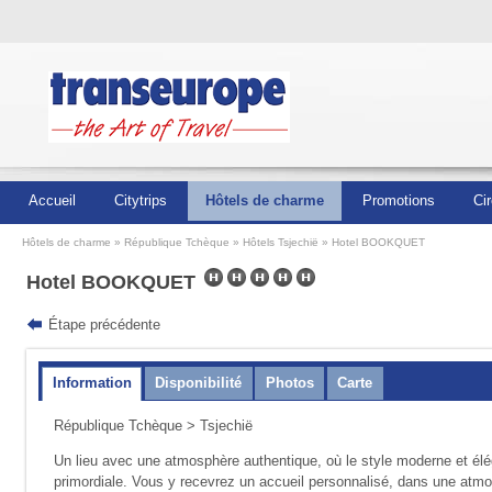
Accueil
Citytrips
Hôtels de charme
Promotions
Cir
Hôtels de charme
République Tchèque
Hôtels Tsjechië
Hotel BOOKQUET
Hotel BOOKQUET
Étape précédente
Information
Disponibilité
Photos
Carte
République Tchèque
>
Tsjechië
Un lieu avec une atmosphère authentique, où le style moderne et élégan
primordiale. Vous y recevrez un accueil personnalisé, dans une atmo