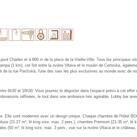
 pont Charles et à 800 m de la place de la Vieille-Ville. Tous les principaux si
 Kampa (1 km), cet îlot entre la rivière Vltava et le moulin de Certovka, égal
ôté de la rue Parížská, l'une des rues les plus exclusives au monde avec de 
entre 6h30 et 10h30. Vous pourrez le déguster dans l'espace prévu à cet effet o
mbinaisons raffinées, le tout dans une ambiance très agréable. Lobby bar avec
le. Elle sont modernes avec un design unique. Chaque chambre de l'hôtel BO
xe (21-27 m², lit king size, max. 2 pers.), chambre Premium (21-35 m², lit kin
ales (50 m², lit king size, max. 3 pers., vue sur la rivière Vltava et le chât