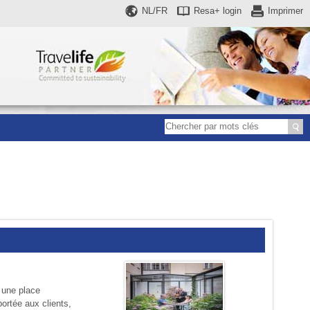
NL/FR
Resa+
login
Imprimer
t une place
ortée aux clients,