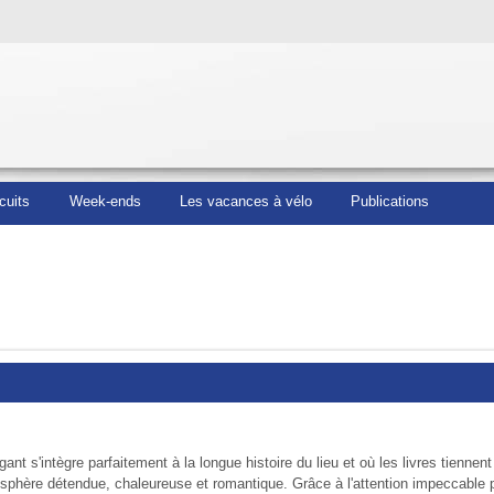
cuits
Week-ends
Les vacances à vélo
Publications
t s'intègre parfaitement à la longue histoire du lieu et où les livres tiennen
sphère détendue, chaleureuse et romantique. Grâce à l'attention impeccable p