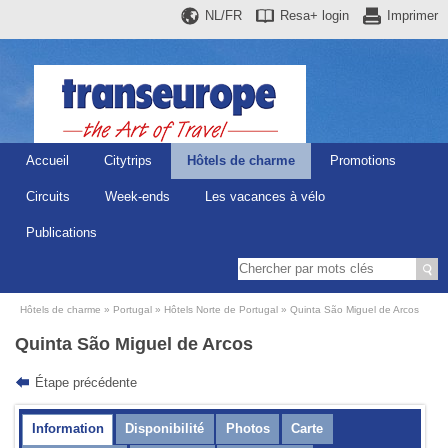
NL/FR
Resa+
login
Imprimer
Accueil
Citytrips
Hôtels de charme
Promotions
Circuits
Week-ends
Les vacances à vélo
Publications
Hôtels de charme
Portugal
Hôtels Norte de Portugal
Quinta São Miguel de Arcos
Quinta São Miguel de Arcos
Étape précédente
Information
Disponibilité
Photos
Carte