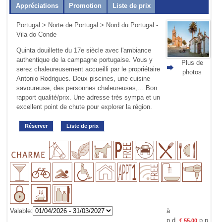
Appréciations
Promotion
Liste de prix
Portugal
>
Norte de Portugal
> Nord du Portugal -
Vila do Conde
Quinta douillette du 17e siècle avec l'ambiance
authentique de la campagne portugaise. Vous y
Plus de
serez chaleureusement accueilli par le propriétaire
photos
Antonio Rodrigues. Deux piscines, une cuisine
savoureuse, des personnes chaleu­reuses,... Bon
rapport qualité/prix. Une adresse très sympa et un
excellent point de chute pour explorer la région.
Réserver
Liste de prix
Valable:
à
p.d.
p.p.
€ 55,00