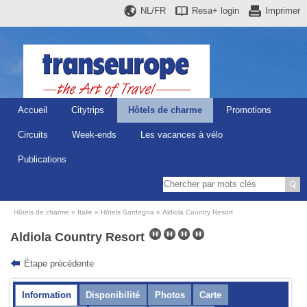
NL/FR
Resa+
login
Imprimer
Accueil
Citytrips
Hôtels de charme
Promotions
Circuits
Week-ends
Les vacances à vélo
Publications
Hôtels de charme
Italie
Hôtels Sardegna
Aldiola Country Resort
Aldiola Country Resort
Étape précédente
Information
Disponibilité
Photos
Carte