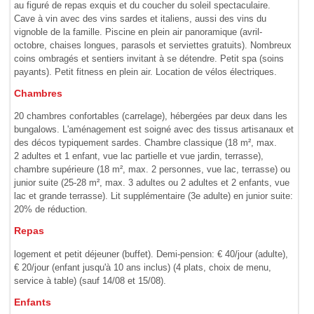
au figuré de repas exquis et du coucher du soleil spectaculaire.
Cave à vin avec des vins sardes et italiens, aussi des vins du
vignoble de la famille. Piscine en plein air panoramique (avril-
octobre, chaises longues, parasols et serviettes gratuits). Nombreux
coins ombragés et sentiers invitant à se détendre. Petit spa (soins
payants). Petit fitness en plein air. Location de vélos électriques.
Chambres
20 chambres confortables (carrelage), hébergées par deux dans les
bungalows. L'aménagement est soigné avec des tissus artisanaux et
des décos typiquement sardes. Chambre classique (18 m², max.
2 adultes et 1 enfant, vue lac partielle et vue jardin, terrasse),
chambre supérieure (18 m², max. 2 personnes, vue lac, terrasse) ou
junior suite (25-28 m², max. 3 adultes ou 2 adultes et 2 enfants, vue
lac et grande terrasse). Lit supplémentaire (3e adulte) en junior suite:
20% de réduction.
Repas
logement et petit déjeuner (buffet). Demi-pension: € 40/jour (adulte),
€ 20/jour (enfant jusqu'à 10 ans inclus) (4 plats, choix de menu,
service à table) (sauf 14/08 et 15/08).
Enfants