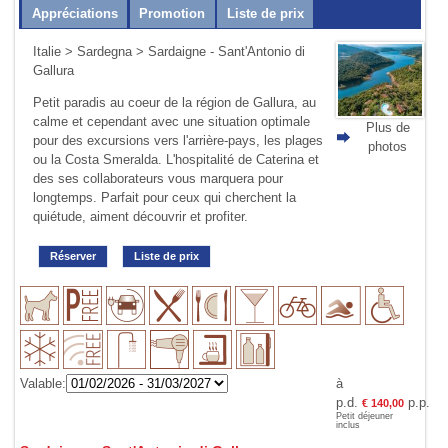
Appréciations
Promotion
Liste de prix
Italie
>
Sardegna
> Sardaigne - Sant'Antonio di
Gallura
Petit paradis au coeur de la région de Gallura, au
calme et cependant avec une situation optimale
Plus de
pour des excursions vers l'arrière-pays, les plages
photos
ou la Costa Smeralda. L'hospitalité de Caterina et
des ses collaborateurs vous marquera pour
longtemps. Parfait pour ceux qui cherchent la
quiétude, aiment découvrir et profiter.
Réserver
Liste de prix
Valable:
à
p.d.
p.p.
€ 140,00
Petit déjeuner
inclus