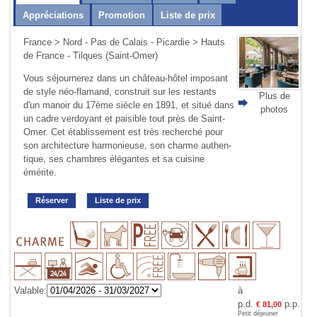
Appréciations
Promotion
Liste de prix
France
>
Nord - Pas de Calais - Picardie
> Hauts
de France - Tilques (Saint-Omer)
Vous séjournerez dans un château-hôtel imposant
de style néo-flamand, construit sur les restants
Plus de
d'un manoir du 17ème siècle en 1891, et situé dans
photos
un cadre verdoyant et paisible tout près de Saint-
Omer. Cet établissement est très recherché pour
son architecture harmonieuse, son charme authen­
tique, ses chambres élégantes et sa cuisine
émérite.
Réserver
Liste de prix
Valable:
à
p.d.
p.p.
€ 81,00
Petit déjeuner