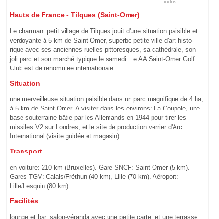
inclus
Hauts de France - Tilques (Saint-Omer)
Le charmant petit village de Tilques jouit d'une situa­tion paisible et
ver­doyante à 5 km de Saint-Omer, superbe petite ville d'art histo­
rique avec ses anciennes ruelles pittores­ques, sa cathédrale, son
joli parc et son marché typique le samedi. Le AA Saint-Omer Golf
Club est de renommée inter­nationale.
Situation
une merveilleuse situation paisible dans un parc magnifique de 4 ha,
à 5 km de Saint-Omer. A visiter dans les environs: La Coupole, une
base souterraine bâtie par les Allemands en 1944 pour tirer les
missiles V2 sur Londres, et le site de production verrier d'Arc
International (visite guidée et magasin).
Transport
en voiture: 210 km (Bruxelles). Gare SNCF: Saint-Omer (5 km).
Gares TGV: Calais/Fréthun (40 km), Lille (70 km). Aéroport:
Lille/Lesquin (80 km).
Facilités
lounge et bar, salon-véranda avec une petite carte, et une terrasse