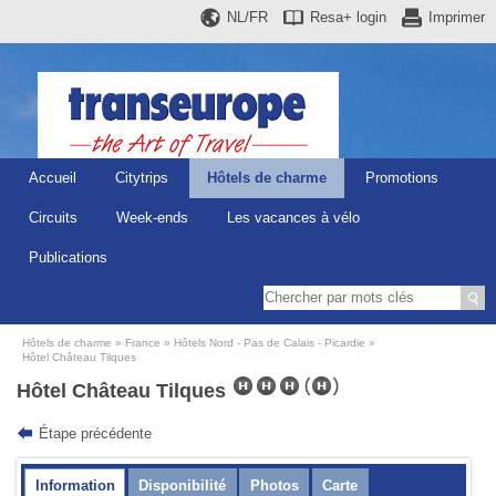
NL/FR
Resa+
login
Imprimer
Accueil
Citytrips
Hôtels de charme
Promotions
Circuits
Week-ends
Les vacances à vélo
Publications
Hôtels de charme
France
Hôtels Nord - Pas de Calais - Picardie
Hôtel Château Tilques
Hôtel Château Tilques
Étape précédente
Information
Disponibilité
Photos
Carte