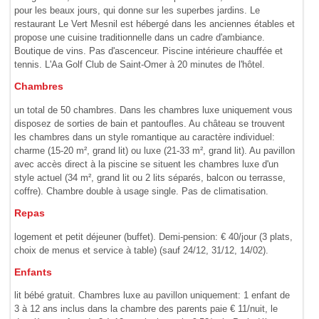
pour les beaux jours, qui donne sur les superbes jardins. Le
restaurant Le Vert Mesnil est hébergé dans les anciennes étables et
propose une cuisine traditionnelle dans un cadre d'ambiance.
Boutique de vins. Pas d'ascenceur. Piscine intérieure chauffée et
tennis. L'Aa Golf Club de Saint-Omer à 20 minutes de l'hôtel.
Chambres
un total de 50 chambres. Dans les chambres luxe uniquement vous
disposez de sorties de bain et pantoufles. Au château se trouvent
les chambres dans un style romantique au caractère indivi­duel:
charme (15-20 m², grand lit) ou luxe (21-33 m², grand lit). Au pavillon
avec accès direct à la piscine se situent les chambres luxe d'un
style actuel (34 m², grand lit ou 2 lits séparés, balcon ou terrasse,
coffre). Chambre double à usage single. Pas de climatisation.
Repas
logement et petit déjeuner (buffet). Demi-pension: € 40/jour (3 plats,
choix de menus et service à table) (sauf 24/12, 31/12, 14/02).
Enfants
lit bébé gratuit. Chambres luxe au pavillon uniquement: 1 enfant de
3 à 12 ans inclus dans la chambre des parents paie € 11/nuit, le