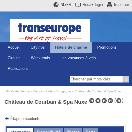
NL/FR
Resa+
login
Imprimer
Accueil
Citytrips
Hôtels de charme
Promotions
Circuits
Week-ends
Les vacances à vélo
Publications
Hôtels de charme
France
Hôtels Bourgogne
Château de Courban & Spa Nuxe
Château de Courban & Spa Nuxe
Étape précédente