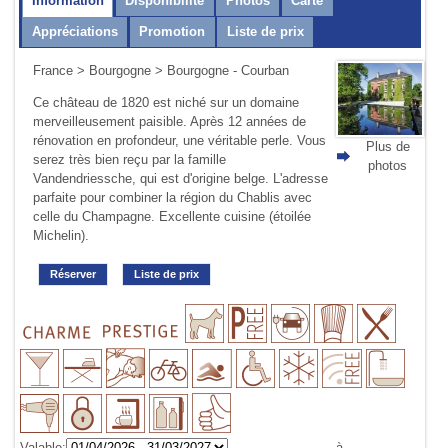
Information
Disponibilité
Photos
Carte
Appréciations
Promotion
Liste de prix
France
>
Bourgogne
> Bourgogne - Courban
Ce château de 1820 est niché sur un domaine
merveilleusement paisible. Après 12 années de
rénovation en profondeur, une véritable perle. Vous
Plus de
serez très bien reçu par la famille
photos
Vandendriessche, qui est d'origine belge. L'adresse
parfaite pour combiner la région du Chablis avec
celle du Champagne. Excellente cuisine (étoilée
Michelin).
Réserver
Liste de prix
Valable:
à