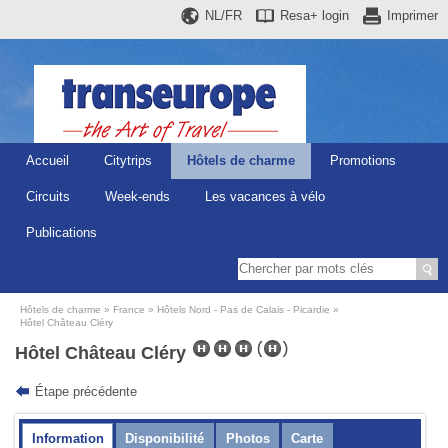
NL/FR
Resa+
login
Imprimer
Accueil
Citytrips
Hôtels de charme
Promotions
Circuits
Week-ends
Les vacances à vélo
Publications
Hôtels de charme
France
Hôtels Nord - Pas de Calais - Picardie
Hôtel Château Cléry
Hôtel Château Cléry
Étape précédente
Information
Disponibilité
Photos
Carte