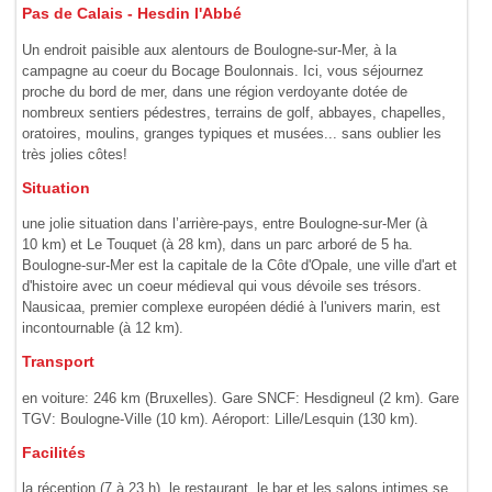
Pas de Calais - Hesdin l'Abbé
Un endroit paisible aux alentours de Boulogne-sur-Mer, à la
campagne au coeur du Bocage Boulonnais. Ici, vous séjournez
proche du bord de mer, dans une région verdoyante dotée de
nombreux sentiers pédestres, terrains de golf, abbayes, chapelles,
oratoires, moulins, granges typiques et musées... sans oublier les
très jolies côtes!
Situation
une jolie situation dans l’arrière-pays, entre Boulogne-sur-Mer (à
10 km) et Le Touquet (à 28 km), dans un parc arboré de 5 ha.
Boulogne-sur-Mer est la capitale de la Côte d'Opale, une ville d'art et
d'histoire avec un coeur médieval qui vous dévoile ses trésors.
Nausicaa, premier complexe européen dédié à l'univers marin, est
incontournable (à 12 km).
Transport
en voiture: 246 km (Bruxelles). Gare SNCF: Hesdigneul (2 km). Gare
TGV: Boulogne-Ville (10 km). Aéroport: Lille/Lesquin (130 km).
Facilités
la réception (7 à 23 h), le restaurant, le bar et les salons intimes se