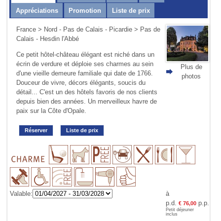
Appréciations
Promotion
Liste de prix
France
>
Nord - Pas de Calais - Picardie
> Pas de
Calais - Hesdin l'Abbé
Ce petit hôtel-château élégant est niché dans un
écrin de verdure et déploie ses charmes au sein
Plus de
d'une vieille demeure familiale qui date de 1766.
photos
Douceur de vivre, décors élégants, soucis du
détail... C'est un des hôtels favoris de nos clients
depuis bien des années. Un merveilleux havre de
paix sur la Côte d'Opale.
Réserver
Liste de prix
Valable:
à
p.d.
p.p.
€ 76,00
Petit déjeuner
inclus