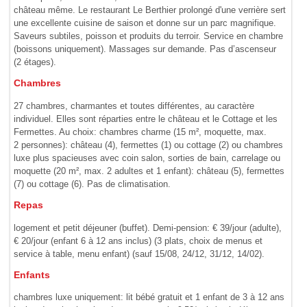
château même. Le restaurant Le Berthier prolongé d'une verrière sert
une excellente cuisine de saison et donne sur un parc magnifique.
Saveurs subtiles, poisson et produits du terroir. Service en chambre
(boissons uniquement). Massages sur demande. Pas d’ascenseur
(2 étages).
Chambres
27 chambres, charmantes et toutes différentes, au caractère
individuel. Elles sont réparties entre le château et le Cottage et les
Fermettes. Au choix: chambres charme (15 m², moquette, max.
2 personnes): château (4), fermettes (1) ou cottage (2) ou chambres
luxe plus spacieuses avec coin salon, sorties de bain, carrelage ou
moquette (20 m², max. 2 adultes et 1 enfant): château (5), fermettes
(7) ou cottage (6). Pas de climatisation.
Repas
logement et petit déjeuner (buffet). Demi-pension: € 39/jour (adulte),
€ 20/jour (enfant 6 à 12 ans inclus) (3 plats, choix de menus et
service à table, menu enfant) (sauf 15/08, 24/12, 31/12, 14/02).
Enfants
chambres luxe uniquement: lit bébé gratuit et 1 enfant de 3 à 12 ans