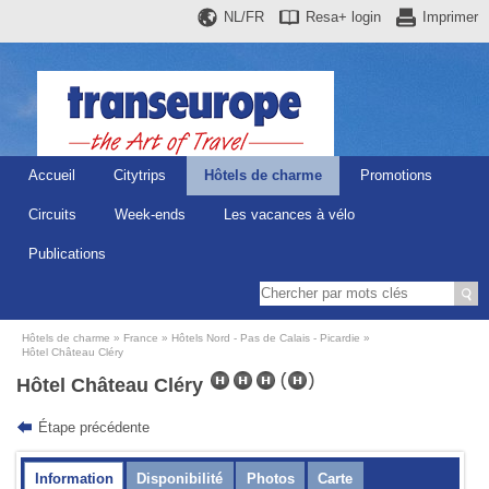
NL/FR
Resa+
login
Imprimer
Accueil
Citytrips
Hôtels de charme
Promotions
Circuits
Week-ends
Les vacances à vélo
Publications
Hôtels de charme
France
Hôtels Nord - Pas de Calais - Picardie
Hôtel Château Cléry
Hôtel Château Cléry
Étape précédente
Information
Disponibilité
Photos
Carte