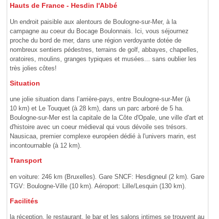
Hauts de France - Hesdin l'Abbé
Un endroit paisible aux alentours de Boulogne-sur-Mer, à la
campagne au coeur du Bocage Boulonnais. Ici, vous séjournez
proche du bord de mer, dans une région verdoyante dotée de
nombreux sentiers pédestres, terrains de golf, abbayes, chapelles,
oratoires, moulins, granges typiques et musées... sans oublier les
très jolies côtes!
Situation
une jolie situation dans l’arrière-pays, entre Boulogne-sur-Mer (à
10 km) et Le Touquet (à 28 km), dans un parc arboré de 5 ha.
Boulogne-sur-Mer est la capitale de la Côte d'Opale, une ville d'art et
d'histoire avec un coeur médieval qui vous dévoile ses trésors.
Nausicaa, premier complexe européen dédié à l'univers marin, est
incontournable (à 12 km).
Transport
en voiture: 246 km (Bruxelles). Gare SNCF: Hesdigneul (2 km). Gare
TGV: Boulogne-Ville (10 km). Aéroport: Lille/Lesquin (130 km).
Facilités
la réception, le restaurant, le bar et les salons intimes se trouvent au