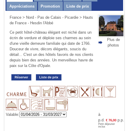
Appréciations
Promotion
Liste de prix
France
>
Nord - Pas de Calais - Picardie
> Hauts
de France - Hesdin l'Abbé
Ce petit hôtel-château élégant est niché dans un
écrin de verdure et déploie ses charmes au sein
Plus de
d'une vieille demeure familiale qui date de 1766.
photos
Douceur de vivre, décors élégants, soucis du
détail... C'est un des hôtels favoris de nos clients
depuis bien des années. Un merveilleux havre de
paix sur la Côte d'Opale.
Réserver
Liste de prix
Valable:
à
p.d.
p.p.
€ 76,00
Petit déjeuner
inclus