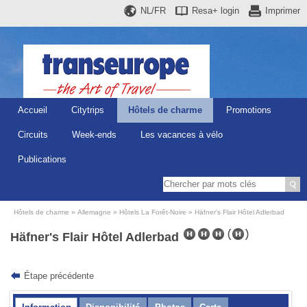
NL/FR
Resa+
login
Imprimer
Accueil
Citytrips
Hôtels de charme
Promotions
Circuits
Week-ends
Les vacances à vélo
Publications
Hôtels de charme
Allemagne
Hôtels La Forêt-Noire
Häfner's Flair Hôtel Adlerbad
Häfner's Flair Hôtel Adlerbad
Étape précédente