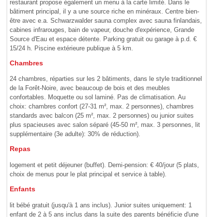
restaurant propose également un menu à la carte limité. Dans le
bâtiment principal, il y a une source riche en minéraux. Centre bien-
être avec e.a. Schwarzwalder sauna complex avec sauna finlandais,
cabines infrarouges, bain de vapeur, douche d'expérience, Grande
Source d'Eau et espace détente. Parking gratuit ou garage à p.d. €
15/24 h. Piscine extérieure publique à 5 km.
Chambres
24 chambres, réparties sur les 2 bâtiments, dans le style traditionnel
de la Forêt-Noire, avec beaucoup de bois et des meubles
confortables. Moquette ou sol laminé. Pas de climatisation. Au
choix: chambres confort (27-31 m², max. 2 personnes), chambres
standards avec balcon (25 m², max. 2 personnes) ou junior suites
plus spacieuses avec salon séparé (45-50 m², max. 3 personnes, lit
supplémentaire (3e adulte): 30% de réduction).
Repas
logement et petit déjeuner (buffet). Demi-pension: € 40/jour (5 plats,
choix de menus pour le plat principal et service à table).
Enfants
lit bébé gratuit (jusqu'à 1 ans inclus). Junior suites uniquement: 1
enfant de 2 à 5 ans inclus dans la suite des parents bénéficie d'une