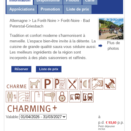
Information
Disponibilité
Photos
Carte
Appréciations
Promotion
Liste de prix
Allemagne
>
La Forêt-Noire
> Forêt-Noire - Bad
Peterstal-Griesbach
Tradition et confort moderne s'harmonisent à
merveille. L'espace bien-être invite à la détente. La
Plus de
cuisine de grande qualité saura vous séduire aussi.
photos
Les meilleurs ingrédients de la région sont
incorporés à des plats saisonniers et raffinés.
Réserver
Liste de prix
Valable:
à
p.d.
p.p.
€ 93,60
Petit déjeuner
inclus