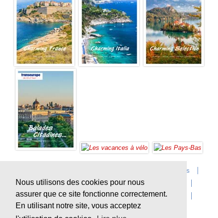
Accueil
Infos sur Transeurope
Postes vacants
Nous utilisons des cookies pour nous
Contact
Questions?
Agences
Extras
assurer que ce site fonctionne correctement.
Conditions de voyage
Assurances
privacy
En utilisant notre site, vous acceptez
Durabilité