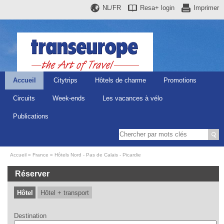
NL/FR
Resa+
login
Imprimer
Accueil
Citytrips
Hôtels de charme
Promotions
Circuits
Week-ends
Les vacances à vélo
Publications
Accueil
France
Hôtels Nord - Pas de Calais - Picardie
Réserver
Hôtel
Hôtel + transport
Destination