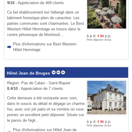
9/10
- Appréciation de 469 clients
Ce bel établissement est hébergé dans un
bâtiment historique plein de caractère. Les
parties communes sont charmantes. Le Best
Western Hôtel Hermitage se trouve dans le
centre pittoresque de Montreuil...
à p.d.
p.p.
€
84
Petit déjeuner inclus
Plus d'informations sur Best Western
Hôtel Hermitage
Hôtel Jean de Bruges
Région: Pas de Calais - Saint-Riquier
8.4/10
- Appréciation de 7 clients
Cette demeure a été restaurée avec soin,
dans le soucis du détail et dégage un charme
fou, avec son joli patio et sa verrière où vous
prenez un excellent petit déjeuner. Située sur
le parvis de l'égli...
à p.d.
p.p.
€
90
Petit déjeuner inclus
Plus d'informations sur Hôtel Jean de