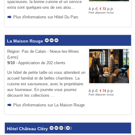
spacieuses, la bonne cuisine et un service
extra sont quelques-uns de ses atou...
à p.d.
p.p.
€
72
Petit déjeuner inclus
Plus d'informations sur Hôtel Du Parc
La Maison Rouge
Région: Pas de Calais - Noeux-les-Mines
(Lens)
9/10
- Appréciation de 202 clients
Un hôtel de petite taille où vous attendent un
accueil familial et de belles chambres. La
cuisine est savoureuse, avec le propriétaire
aux fourneaux. En journée vous pourrez
à p.d.
p.p.
€
74
découvrir les collections ...
Petit déjeuner inclus
Plus d'informations sur La Maison Rouge
Hôtel Château Cléry