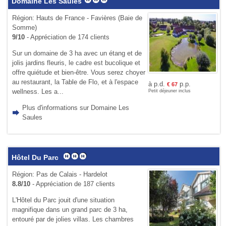
Domaine Les Saules
Région: Hauts de France - Favières (Baie de
Somme)
9/10
- Appréciation de 174 clients
Sur un domaine de 3 ha avec un étang et de
jolis jardins fleuris, le cadre est bucolique et
offre quiétude et bien-être. Vous serez choyer
au restaurant, la Table de Flo, et à l'espace
à p.d.
p.p.
€
67
wellness. Les a...
Petit déjeuner inclus
Plus d'informations sur Domaine Les
Saules
Hôtel Du Parc
Région: Pas de Calais - Hardelot
8.8/10
- Appréciation de 187 clients
L'Hôtel du Parc jouit d'une situa­tion
magnifique dans un grand parc de 3 ha,
entouré par de jolies villas. Les cham­bres