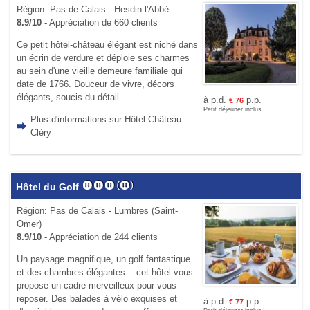
Région: Pas de Calais - Hesdin l'Abbé
8.9/10
- Appréciation de 660 clients
Ce petit hôtel-château élégant est niché dans
un écrin de verdure et déploie ses charmes
au sein d'une vieille demeure familiale qui
date de 1766. Douceur de vivre, décors
élégants, soucis du détail.....
à p.d.
p.p.
€
76
Petit déjeuner inclus
Plus d'informations sur Hôtel Château
Cléry
Hôtel du Golf
Région: Pas de Calais - Lumbres (Saint-
Omer)
8.9/10
- Appréciation de 244 clients
Un paysage magnifique, un golf fantastique
et des chambres élégantes... cet hôtel vous
propose un cadre merveilleux pour vous
reposer. Des balades à vélo exquises et
à p.d.
p.p.
€
77